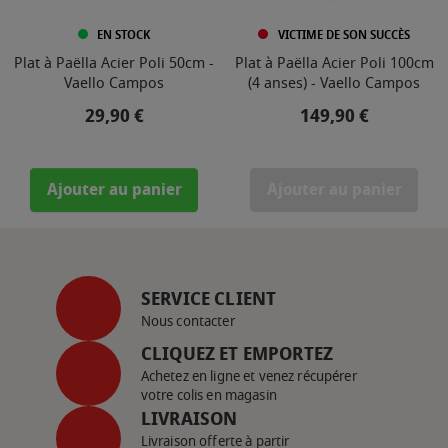
EN STOCK
VICTIME DE SON SUCCÈS
Plat à Paëlla Acier Poli 50cm -
Plat à Paëlla Acier Poli 100cm
Vaello Campos
(4 anses) - Vaello Campos
Prix
Prix
29,90 €
149,90 €
Ajouter au panier
Ajouter au panier
SERVICE CLIENT
Nous contacter
CLIQUEZ ET EMPORTEZ
Achetez en ligne et venez récupérer
votre colis en magasin
LIVRAISON
Livraison offerte à partir