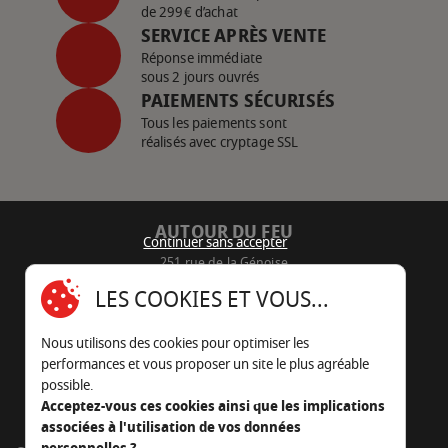
de 299€ d’achat
SERVICE APRÈS VENTE
Réponse immédiate
sous 2 jours ouvrés
PAIEMENTS SÉCURISÉS
Tous les paiements sont
réalisés avec cryptage SSL
AUTOUR DU FEU
Continuer sans accepter
251 rue de la Génoise
16430 Champniers - France
LES COOKIES ET VOUS...
05 45 22 98 09
Nous utilisons des cookies pour optimiser les
Nous envoyer un e-mail
performances et vous proposer un site le plus agréable
possible.
Acceptez-vous ces cookies ainsi que les implications
associées à l'utilisation de vos données