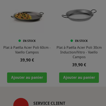
EN STOCK
EN STOCK
Plat à Paëlla Acier Poli 60cm -
Plat à Paëlla Acier Poli 30cm
Vaello Campos
Induction/Vitro - Vaello
Campos
Prix
39,90 €
Prix
39,90 €
Ajouter au panier
Ajouter au panier
SERVICE CLIENT