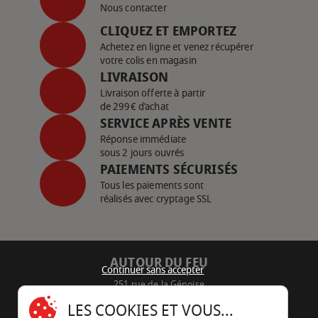
Nous contacter
CLIQUEZ ET EMPORTEZ
Achetez en ligne et venez récupérer
votre colis en magasin
LIVRAISON
Livraison offerte à partir
de 299€ d’achat
SERVICE APRÈS VENTE
Réponse immédiate
sous 2 jours ouvrés
PAIEMENTS SÉCURISÉS
Tous les paiements sont
réalisés avec cryptage SSL
AUTOUR DU FEU
Continuer sans accepter
251 rue de la Génoise
16430 Champniers - France
LES COOKIES ET VOUS...