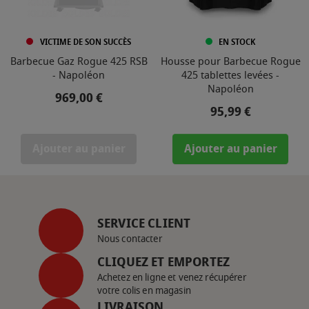
VICTIME DE SON SUCCÈS
EN STOCK
Barbecue Gaz Rogue 425 RSB
Housse pour Barbecue Rogue
- Napoléon
425 tablettes levées -
Napoléon
Prix
969,00 €
Prix
95,99 €
Ajouter au panier
Ajouter au panier
SERVICE CLIENT
Nous contacter
CLIQUEZ ET EMPORTEZ
Achetez en ligne et venez récupérer
votre colis en magasin
LIVRAISON