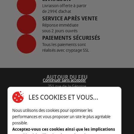
Livraison offerte à partir
de 299€ d’achat
SERVICE APRÈS VENTE
Réponse immédiate
sous 2 jours ouvrés
PAIEMENTS SÉCURISÉS
Tous les paiements sont
réalisés avec cryptage SSL
AUTOUR DU FEU
Continuer sans accepter
251 rue de la Génoise
16430 Champniers - France
LES COOKIES ET VOUS...
05 45 22 98 09
Nous utilisons des cookies pour optimiser les
Nous envoyer un e-mail
performances et vous proposer un site le plus agréable
possible.
Acceptez-vous ces cookies ainsi que les implications