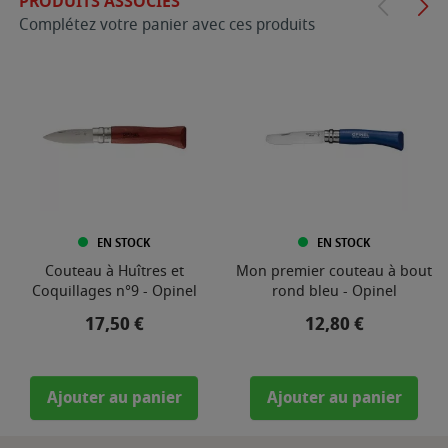
PRODUITS ASSOCIÉS
Complétez votre panier avec ces produits
EN STOCK
EN STOCK
Couteau à Huîtres et
Mon premier couteau à bout
Coquillages n°9 - Opinel
rond bleu - Opinel
Prix
Prix
17,50 €
12,80 €
Ajouter au panier
Ajouter au panier