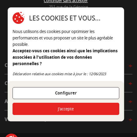
Continuer sans accepter
251 rue de la Génoise
16430 Champniers - France
LES COOKIES ET VOUS...
05 45 22 98 09
Nous utilisons des cookies pour optimiser les
Nous envoyer un e-mail
performances et vous proposer un site le plus agréable
possible.
Acceptez-vous ces cookies ainsi que les implications
associées à l'utilisation de vos données
personnelles ?
CÔTÉ OUTDOOR
Continuer sans accepter
Déclaration relative aux cookies mise à jour le : 12/06/2023
CÔTÉ INDOOR
Configurer
AUTOUR DE LA TABLE
J'accepte
VENIR EN BOUTIQUE