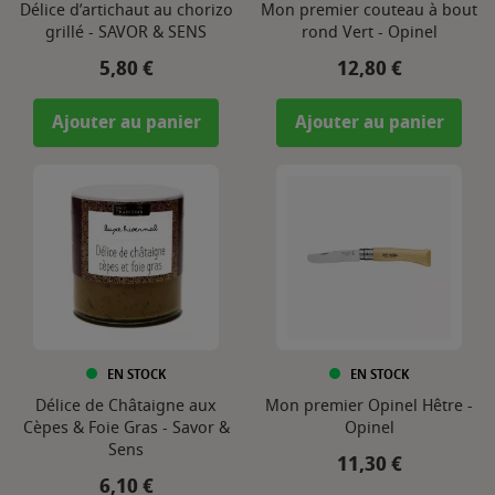
Délice d’artichaut au chorizo
Mon premier couteau à bout
grillé - SAVOR & SENS
rond Vert - Opinel
Prix
Prix
5,80 €
12,80 €
Ajouter au panier
Ajouter au panier
EN STOCK
EN STOCK
Délice de Châtaigne aux
Mon premier Opinel Hêtre -
Cèpes & Foie Gras - Savor &
Opinel
Sens
Prix
11,30 €
Prix
6,10 €