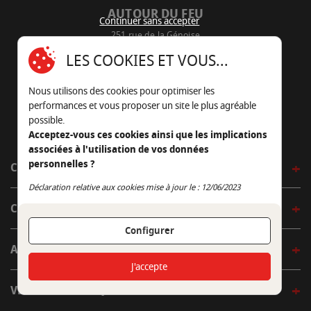
AUTOUR DU FEU
Continuer sans accepter
251 rue de la Génoise
16430 Champniers - France
LES COOKIES ET VOUS...
05 45 22 98 09
Nous utilisons des cookies pour optimiser les
Nous envoyer un e-mail
performances et vous proposer un site le plus agréable
possible.
Acceptez-vous ces cookies ainsi que les implications
associées à l'utilisation de vos données
personnelles ?
CÔTÉ OUTDOOR
Continuer sans accepter
Déclaration relative aux cookies mise à jour le : 12/06/2023
CÔTÉ INDOOR
Configurer
AUTOUR DE LA TABLE
J'accepte
VENIR EN BOUTIQUE