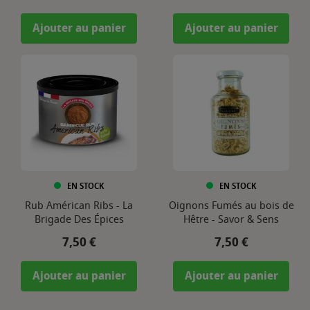
Ajouter au panier
Ajouter au panier
EN STOCK
EN STOCK
Rub Américan Ribs - La
Oignons Fumés au bois de
Brigade Des Épices
Hêtre - Savor & Sens
Prix
Prix
7,50 €
7,50 €
Ajouter au panier
Ajouter au panier