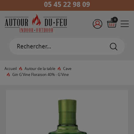
05 45 22 98 09
0
Accueil
Autour de la table
Cave
Gin G'Vine Floraison 40% - G'Vine