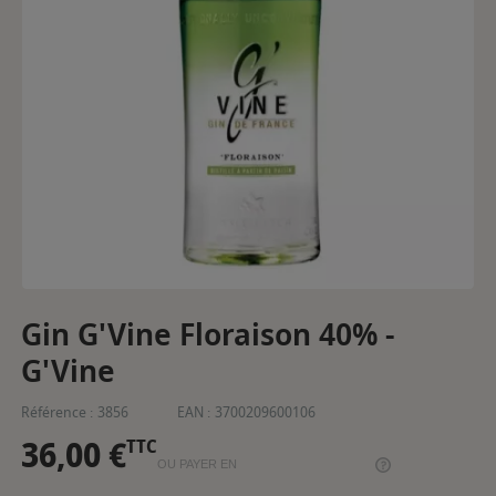
Gin G'Vine Floraison 40% -
G'Vine
Référence :
3856
EAN :
3700209600106
36,00 €
TTC
OU PAYER EN