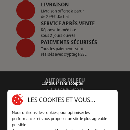
LIVRAISON
Livraison offerte à partir
de 299€ d’achat
SERVICE APRÈS VENTE
Réponse immédiate
sous 2 jours ouvrés
PAIEMENTS SÉCURISÉS
Tous les paiements sont
réalisés avec cryptage SSL
AUTOUR DU FEU
Continuer sans accepter
251 rue de la Génoise
16430 Champniers - France
LES COOKIES ET VOUS...
05 45 22 98 09
Nous utilisons des cookies pour optimiser les
Nous envoyer un e-mail
performances et vous proposer un site le plus agréable
possible.