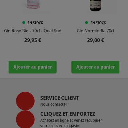
EN STOCK
EN STOCK
Gin Rose Bio - 70cl - Quai Sud
Gin Normindia 70cl
Prix
Prix
29,95 €
29,00 €
Ajouter au panier
Ajouter au panier
SERVICE CLIENT
Nous contacter
CLIQUEZ ET EMPORTEZ
Achetez en ligne et venez récupérer
votre colis en magasin