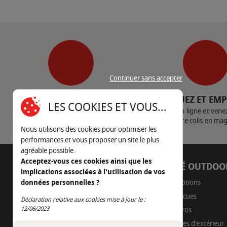
Continuer sans accepter
SERVICE CLIENT
CLIQUEZ ET EM
LES COOKIES ET VOUS...
Nous contacter
Achetez en ligne et vene
votre colis en ma
Nous utilisons des cookies pour optimiser les
performances et vous proposer un site le plus
agréable possible.
Acceptez-vous ces cookies ainsi que les
AUTOUR DU FEU
CÔTÉ OUTDOO
implications associées à l'utilisation de vos
05 45 22 98 09
Promotions
données personnelles ?
Barbecues
Déclaration relative aux cookies mise à jour le :
Nous envoyer un e-mail
Continuer sans accepter
12/06/2023
Braseros
Cuisines d'extérieur