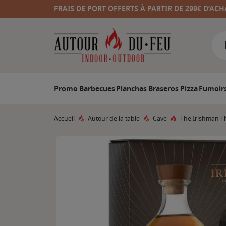
FRAIS DE PORT OFFERTS À PARTIR DE 299€ D’ACH
Promo
Barbecues
Planchas
Braseros
Pizza
Fumoir
Accueil
Autour de la table
Cave
The Irishman Th