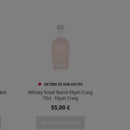
VICTIME DE SON SUCCÈS
ded
Whisky Small Batch Elijah Craig
70cl - Elijah Craig
55,00 €
Prix
Ajouter au panier