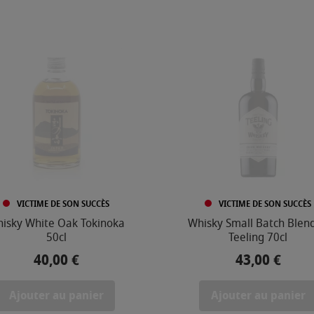
VICTIME DE SON SUCCÈS
VICTIME DE SON SUCCÈS
isky White Oak Tokinoka
Whisky Small Batch Blen
50cl
Teeling 70cl
40,00 €
43,00 €
Prix
Prix
Ajouter au panier
Ajouter au panier