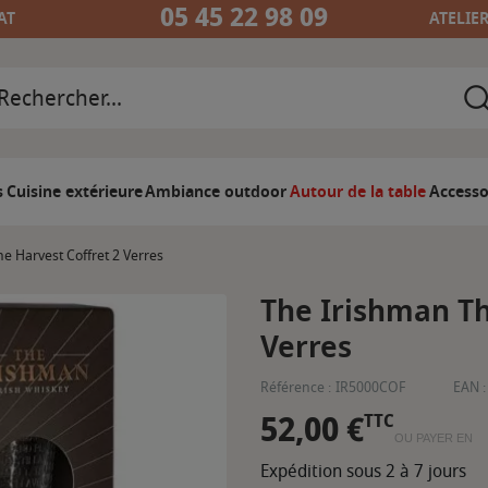
05 45 22 98 09
AT
ATELIE
s
Cuisine extérieure
Ambiance outdoor
Autour de la table
Accesso
e Harvest Coffret 2 Verres
The Irishman Th
Verres
Référence :
IR5000COF
EAN :
52,00 €
TTC
OU PAYER EN
Expédition sous 2 à 7 jours