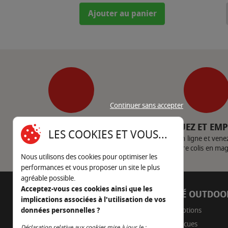
Ajouter au panier
Continuer sans accepter
SERVICE CLIENT
CLIQUEZ ET EM
LES COOKIES ET VOUS...
Nous contacter
Achetez en ligne et vene
votre colis en ma
Nous utilisons des cookies pour optimiser les
performances et vous proposer un site le plus
agréable possible.
Acceptez-vous ces cookies ainsi que les
AUTOUR DU FEU
CÔTÉ OUTDOO
implications associées à l'utilisation de vos
05 45 22 98 09
Promotions
données personnelles ?
Barbecues
Déclaration relative aux cookies mise à jour le :