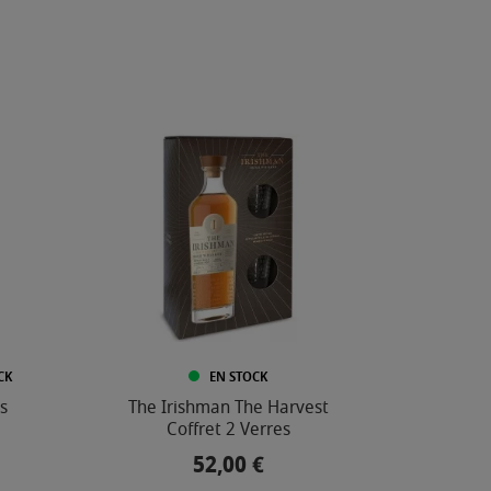
CK
EN STOCK
s
The Irishman The Harvest
Coffret 2 Verres
52,00 €
Prix