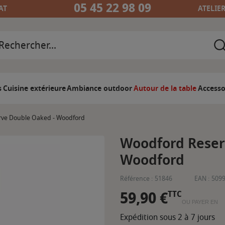
05 45 22 98 09
AT
ATELIE
s
Cuisine extérieure
Ambiance outdoor
Autour de la table
Accesso
ve Double Oaked - Woodford
Woodford Reser
Woodford
Référence :
51846
EAN :
509
59,90 €
TTC
OU PAYER EN
Expédition sous 2 à 7 jours