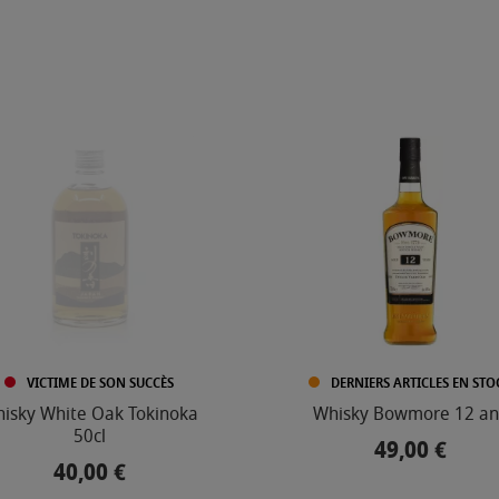
VICTIME DE SON SUCCÈS
DERNIERS ARTICLES EN STO
isky White Oak Tokinoka
Whisky Bowmore 12 an
50cl
49,00 €
Prix
40,00 €
Prix