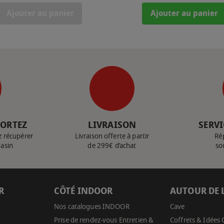
Ajouter au panier
Ajouter au panier
PORTEZ
LIVRAISON
SERVI
z récupérer
Livraison offerte à partir
Ré
gasin
de 299€ d’achat
so
R
CÔTÉ INDOOR
AUTOUR DE 
Nos catalogues INDOOR
Cave
Prise de rendez-vous Entretien &
Coffrets & Idées