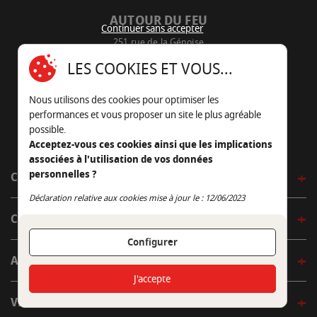
AUTOUR DU FEU
Continuer sans accepter
251 rue de la Génoise
16430 Champniers - France
LES COOKIES ET VOUS...
05 45 22 98 09
Nous utilisons des cookies pour optimiser les
Nous envoyer un e-mail
performances et vous proposer un site le plus agréable
possible.
Acceptez-vous ces cookies ainsi que les implications
associées à l'utilisation de vos données
personnelles ?
CÔTÉ OUTDOOR
Continuer sans accepter
Déclaration relative aux cookies mise à jour le : 12/06/2023
CÔTÉ INDOOR
Configurer
AUTOUR DE LA TABLE
J'accepte
VENIR EN BOUTIQUE