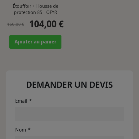
Étouffoir + Housse de
protection 85 - OFYR
104,00 €
Prix de base
Prix
160,00 €
Ajouter au panier
DEMANDER UN DEVIS
Email
*
Nom
*