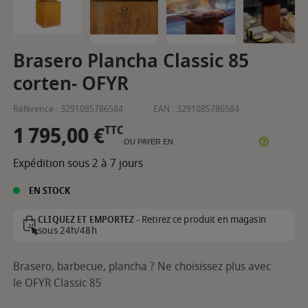
Brasero Plancha Classic 85
corten- OFYR
Référence :
3291085786584
EAN :
3291085786584
1 795,00 €
TTC
OU PAYER EN
Expédition sous 2 à 7 jours
EN STOCK
Retirez ce produit en magasin
CLIQUEZ ET EMPORTEZ -
sous 24h/48h
Brasero, barbecue, plancha ? Ne choisissez plus avec
le OFYR Classic 85