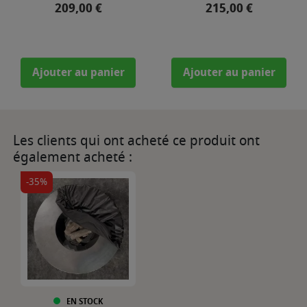
Prix
Prix
209,00 €
215,00 €
Ajouter au panier
Ajouter au panier
Les clients qui ont acheté ce produit ont
également acheté :
-35%
EN STOCK