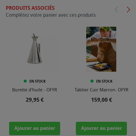
PRODUITS ASSOCIÉS
Complétez votre panier avec ces produits
EN STOCK
EN STOCK
Burette d'huile - OFYR
Tablier Cuir Marron- OFYR
Prix
Prix
29,95 €
159,00 €
Ajouter au panier
Ajouter au panier