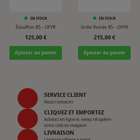
EN STOCK
EN STOCK
Étouffoir 85 - OFYR
Grille Ronde 85 - OFYR
Prix
Prix
125,00 €
215,00 €
Ajouter au panier
Ajouter au panier
SERVICE CLIENT
Nous contacter
CLIQUEZ ET EMPORTEZ
Achetez en ligne et venez récupérer
votre colis en magasin
LIVRAISON
Livraison offerte à partir