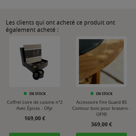
Les clients qui ont acheté ce produit ont
également acheté :
EN STOCK
EN STOCK
Coffret Livre de cuisine n°2
Accessoire Fire Guard 85
Avec Épices - Ofyr
Contour bois pour brasero -
OFYR
Prix
169,00 €
Prix
369,00 €