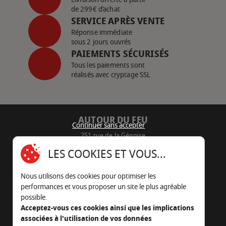
de 299€ d’achat
SERVICE APRÈS VENTE
Réponse immédiate
sous 2 jours ouvrés
PAIEMENTS SÉCURISÉS
Tous les paiements sont
réalisés avec cryptage SSL
AUTOUR DU FEU
Continuer sans accepter
251 rue de la Génoise
16430 Champniers - France
LES COOKIES ET VOUS...
05 45 22 98 09
Nous utilisons des cookies pour optimiser les
Nous envoyer un e-mail
performances et vous proposer un site le plus agréable
possible.
Acceptez-vous ces cookies ainsi que les implications
associées à l'utilisation de vos données