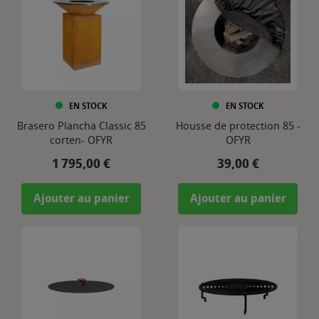
EN STOCK
EN STOCK
Brasero Plancha Classic 85
Housse de protection 85 -
corten- OFYR
OFYR
Prix
Prix
1 795,00 €
39,00 €
Ajouter au panier
Ajouter au panier