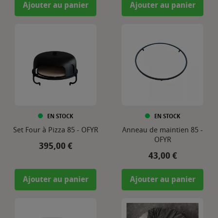
Ajouter au panier
Ajouter au panier
EN STOCK
EN STOCK
Set Four à Pizza 85 - OFYR
Anneau de maintien 85 -
OFYR
Prix
395,00 €
Prix
43,00 €
Ajouter au panier
Ajouter au panier