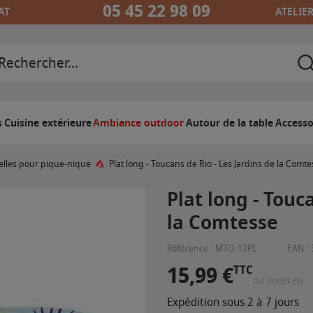
05 45 22 98 09
AT
ATELIE
s
Cuisine extérieure
Ambiance outdoor
Autour de la table
Accesso
elles pour pique-nique
Plat long - Toucans de Rio - Les Jardins de la Comt
Plat long - Touc
la Comtesse
Référence :
MTO-12PL
EAN :
15,99 €
TTC
OU PAYER EN
Expédition sous 2 à 7 jours