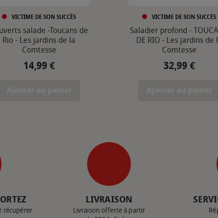
VICTIME DE SON SUCCÈS
VICTIME DE SON SUCCÈS
uverts salade -Toucans de
Saladier profond - TOUC
Rio - Les jardins de la
DE RIO - Les jardins de 
Comtesse
Comtesse
14,99 €
32,99 €
Prix
Prix
Ajouter au panier
Ajouter au panier
PORTEZ
LIVRAISON
SERVI
z récupérer
Livraison offerte à partir
Ré