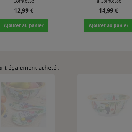
Comtesse
la Comtesse
12,99 €
14,99 €
Prix
Prix
Ajouter au panier
Ajouter au panier
 ont également acheté :