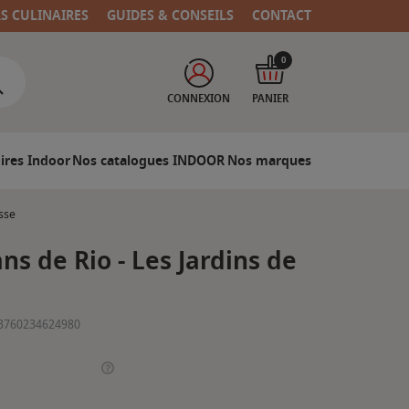
RS CULINAIRES
GUIDES & CONSEILS
CONTACT
0
CONNEXION
PANIER
ires Indoor
Nos catalogues INDOOR
Nos marques
esse
ans de Rio - Les Jardins de
3760234624980