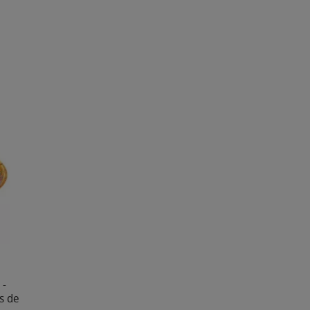
 -
ns de