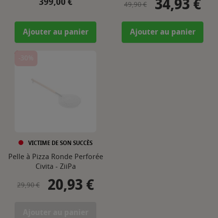
34,93 €
Prix
Prix de base
Prix
399,00 €
49,90 €
Ajouter au panier
Ajouter au panier
-30%
VICTIME DE SON SUCCÈS
Pelle à Pizza Ronde Perforée
Civita - ZiiPa
20,93 €
Prix de base
Prix
29,90 €
Ajouter au panier