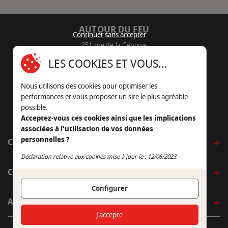
AUTOUR DU FEU
Continuer sans accepter
251 rue de la Génoise
16430 Champniers - France
LES COOKIES ET VOUS...
05 45 22 98 09
Nous utilisons des cookies pour optimiser les
Nous envoyer un e-mail
performances et vous proposer un site le plus agréable
possible.
Acceptez-vous ces cookies ainsi que les implications
associées à l'utilisation de vos données
personnelles ?
CÔTÉ OUTDOOR
Continuer sans accepter
Déclaration relative aux cookies mise à jour le : 12/06/2023
CÔTÉ INDOOR
Configurer
AUTOUR DE LA TABLE
J'accepte