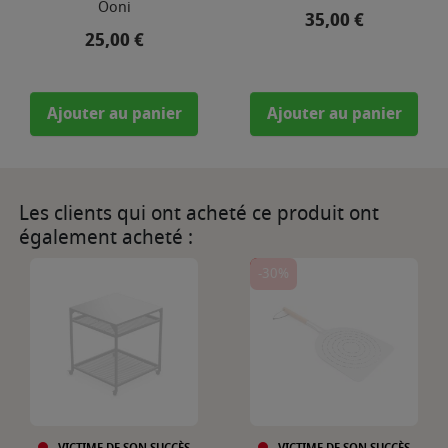
Ooni
Prix
35,00 €
Prix
25,00 €
Ajouter au panier
Ajouter au panier
Les clients qui ont acheté ce produit ont
également acheté :
-30%
VICTIME DE SON SUCCÈS
VICTIME DE SON SUCCÈS