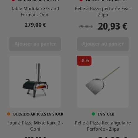
Table Modulaire Grand
Pelle à Pizza perforée Eva -
Format - Ooni
Ziipa
20,93 €
Prix
Prix de base
Prix
279,00 €
29,90 €
Ajouter au panier
Ajouter au panier
-30%
DERNIERS ARTICLES EN STOCK
EN STOCK
Four à Pizza Mixte Karu 2 -
Pelle à Pizza Rectangulaire
Ooni
Perforée - Ziipa