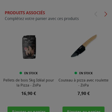
PRODUITS ASSOCIÉS
Complétez votre panier avec ces produits
EN STOCK
EN STOCK
Pellets de bois 5kg Idéal pour
Couteau à pizza avec roulette
la Pizza - ZiiPa
- ZiiPa
Prix
Prix
16,90 €
7,90 €
Ajouter au panier
Ajouter au panier