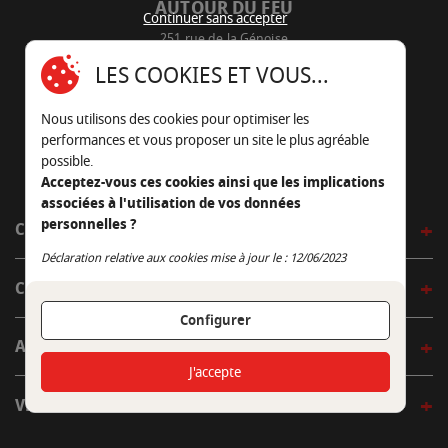
AUTOUR DU FEU
Continuer sans accepter
251 rue de la Génoise
16430 Champniers - France
LES COOKIES ET VOUS...
05 45 22 98 09
Nous utilisons des cookies pour optimiser les
Nous envoyer un e-mail
performances et vous proposer un site le plus agréable
possible.
Acceptez-vous ces cookies ainsi que les implications
associées à l'utilisation de vos données
personnelles ?
CÔTÉ OUTDOOR
Continuer sans accepter
Déclaration relative aux cookies mise à jour le : 12/06/2023
CÔTÉ INDOOR
Configurer
AUTOUR DE LA TABLE
J'accepte
VENIR EN BOUTIQUE