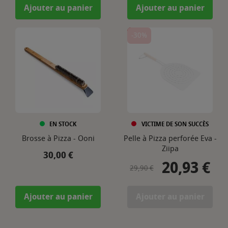
Ajouter au panier
Ajouter au panier
-30%
EN STOCK
VICTIME DE SON SUCCÈS
Brosse à Pizza - Ooni
Pelle à Pizza perforée Eva -
Ziipa
Prix
30,00 €
20,93 €
Prix de base
Prix
29,90 €
Ajouter au panier
Ajouter au panier