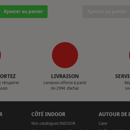
Ajouter au panier
Ajouter au panier
PORTEZ
LIVRAISON
SERVI
z récupérer
Livraison offerte à partir
Ré
gasin
de 299€ d’achat
so
R
CÔTÉ INDOOR
AUTOUR DE 
Nos catalogues INDOOR
Cave