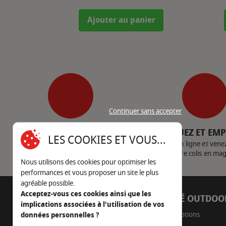
Ajouter au panier
Continuer sans accepter
SERVICE CLIENT
CLIQUEZ ET EM
LES COOKIES ET VOUS...
Nous contacter
Achetez en ligne et vene
votre colis en ma
Nous utilisons des cookies pour optimiser les
performances et vous proposer un site le plus
agréable possible.
Acceptez-vous ces cookies ainsi que les
AUTOUR DU FEU
CÔTÉ OUTDOO
implications associées à l'utilisation de vos
05 45 22 98 09
Promotions
données personnelles ?