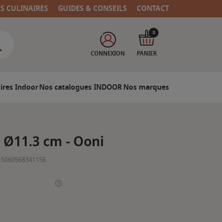
RS CULINAIRES
GUIDES & CONSEILS
CONTACT
0
CONNEXION
PANIER
ires Indoor
Nos catalogues INDOOR
Nos marques
a Ø11.3 cm - Ooni
5060568341156