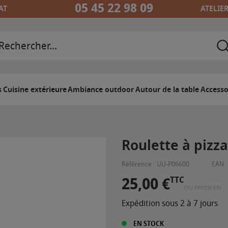
05 45 22 98 09
AT
ATELIE
s
Cuisine extérieure
Ambiance outdoor
Autour de la table
Accesso
Roulette à pizz
Référence :
UU-P06600
EAN :
25,00 €
TTC
OU PAYER EN
Expédition sous 2 à 7 jours
EN STOCK