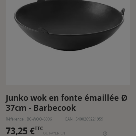
Junko wok en fonte émaillée Ø
37cm - Barbecook
Référence :
BC-WOO-6006
EAN :
5400269221959
73,25 €
TTC
OU PAYER EN