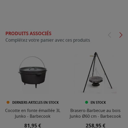
PRODUITS ASSOCIÉS
Complétez votre panier avec ces produits
DERNIERS ARTICLES EN STOCK
EN STOCK
Cocotte en fonte émaillée 3L
Brasero-Barbecue au bois
Junko - Barbecook
Junko Ø60 cm - Barbecook
Prix
Prix
81,95 €
258,95 €