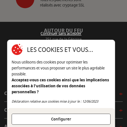
réalisés avec cryptage SSL
AUTOUR DU FEU
Continuer sans accepter
251 rue de la Génoise
16430 Champniers - France
LES COOKIES ET VOUS...
05 45 22 98 09
Nous utilisons des cookies pour optimiser les
Nous envoyer un e-mail
performances et vous proposer un site le plus agréable
possible.
Acceptez-vous ces cookies ainsi que les implications
associées à l'utilisation de vos données
personnelles ?
CÔTÉ OUTDOOR
Continuer sans accepter
Déclaration relative aux cookies mise à jour le : 12/06/2023
CÔTÉ INDOOR
Configurer
AUTOUR DE LA TABLE