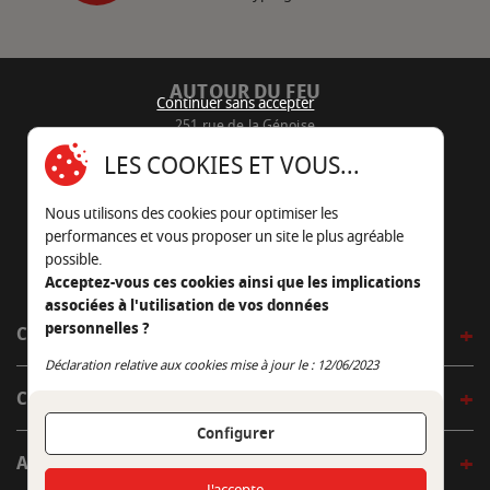
AUTOUR DU FEU
Continuer sans accepter
251 rue de la Génoise
16430 Champniers - France
LES COOKIES ET VOUS...
05 45 22 98 09
Nous utilisons des cookies pour optimiser les
Nous envoyer un e-mail
performances et vous proposer un site le plus agréable
possible.
Acceptez-vous ces cookies ainsi que les implications
associées à l'utilisation de vos données
personnelles ?
CÔTÉ OUTDOOR
Continuer sans accepter
Déclaration relative aux cookies mise à jour le : 12/06/2023
CÔTÉ INDOOR
Configurer
AUTOUR DE LA TABLE