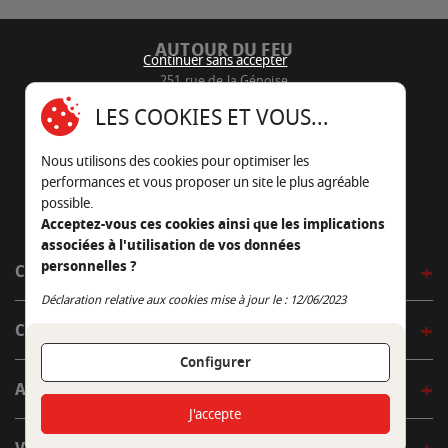
AUTOUR DU FEU
Continuer sans accepter
251 rue de la Génoise
16430 Champniers - France
LES COOKIES ET VOUS...
05 45 22 98 09
Nous utilisons des cookies pour optimiser les
Nous envoyer un e-mail
performances et vous proposer un site le plus agréable
possible.
Acceptez-vous ces cookies ainsi que les implications
associées à l'utilisation de vos données
personnelles ?
CÔTÉ OUTDOOR
Continuer sans accepter
Déclaration relative aux cookies mise à jour le : 12/06/2023
CÔTÉ INDOOR
Configurer
AUTOUR DE LA TABLE
J'accepte