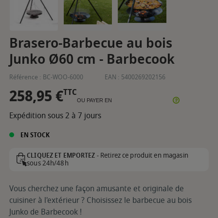
Brasero-Barbecue au bois
Junko Ø60 cm - Barbecook
Référence :
BC-WOO-6000
EAN :
5400269202156
258,95 €
TTC
OU PAYER EN
Expédition sous 2 à 7 jours
EN STOCK
Retirez ce produit en magasin
CLIQUEZ ET EMPORTEZ -
sous 24h/48h
Vous cherchez une façon amusante et originale de
cuisiner à l'extérieur ? Choisissez le barbecue au bois
Junko de Barbecook !