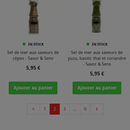
EN STOCK
EN STOCK
Sel de mer aux saveurs de
Sel de mer aux saveurs de
cèpes - Savor & Sens
yuzu, basilic thaï et coriandre
- Savor & Sens
Prix
5,95 €
Prix
5,95 €
Ajouter au panier
Ajouter au panier
Précédent
Suivant
1
2
3
…
6

