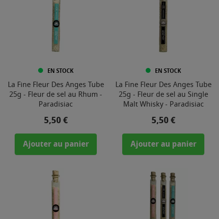
EN STOCK
EN STOCK
La Fine Fleur Des Anges Tube
La Fine Fleur Des Anges Tube
25g - Fleur de sel au Rhum -
25g - Fleur de sel au Single
Paradisiac
Malt Whisky - Paradisiac
Prix
Prix
5,50 €
5,50 €
Ajouter au panier
Ajouter au panier