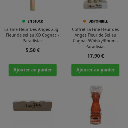
EN STOCK
DISPONIBLE
La Fine Fleur Des Anges 25g -
Coffret La Fine Fleur des
Fleur de sel au XO Cognac -
Anges Fleur de Sel au
Paradisiac
Cognac/Whisky/Rhum -
Paradisiac
Prix
5,50 €
Prix
17,90 €
Ajouter au panier
Ajouter au panier