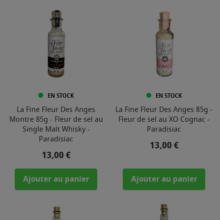
EN STOCK
EN STOCK
La Fine Fleur Des Anges
La Fine Fleur Des Anges 85g -
Montre 85g - Fleur de sel au
Fleur de sel au XO Cognac -
Single Malt Whisky -
Paradisiac
Paradisiac
Prix
13,00 €
Prix
13,00 €
Ajouter au panier
Ajouter au panier