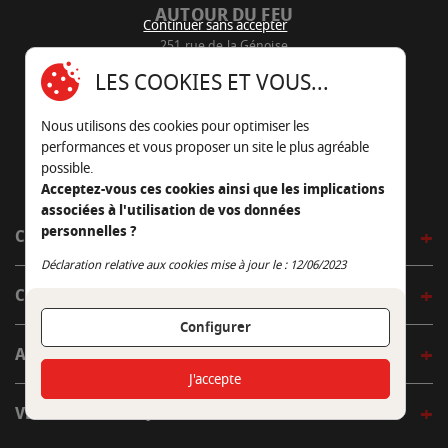
AUTOUR DU FEU
Continuer sans accepter
251 rue de la Génoise
16430 Champniers - France
LES COOKIES ET VOUS...
05 45 22 98 09
Nous utilisons des cookies pour optimiser les
Nous envoyer un e-mail
performances et vous proposer un site le plus agréable
possible.
Acceptez-vous ces cookies ainsi que les implications
associées à l'utilisation de vos données
personnelles ?
CÔTÉ OUTDOOR
Continuer sans accepter
Déclaration relative aux cookies mise à jour le : 12/06/2023
CÔTÉ INDOOR
Configurer
AUTOUR DE LA TABLE
J'accepte
VENIR EN BOUTIQUE