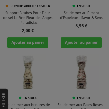
DERNIERS ARTICLES EN STOCK
EN STOCK
Support 3 tubes Pour Fleur
Sel de mer au Piment
de sel La Fine Fleur des Anges
d'Espelette - Savor & Sens
- Paradisiac
Prix
5,95 €
Prix
2,00 €
Ajouter au panier
Ajouter au panier
FILTRER
EN STOCK
EN STOCK
Sel de mer aux brisures de
Sel de mer aux Baies Roses -