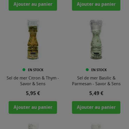
Ajouter au panier
Ajouter au panier
EN STOCK
EN STOCK
Sel de mer Citron & Thym -
Sel de mer Basilic &
Savor & Sens
Parmesan - Savor & Sens
Prix
Prix
5,95 €
5,49 €
Ajouter au panier
Ajouter au panier