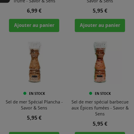
Truffe - Savor & Sens
Savor & Sens
Prix
Prix
6,99 €
5,95 €
Ajouter au panier
Ajouter au panier
EN STOCK
EN STOCK
Sel de mer Spécial Plancha -
Sel de mer spécial barbecue
Savor & Sens
aux Épices fumées - Savor &
Sens
Prix
5,95 €
Prix
5,95 €