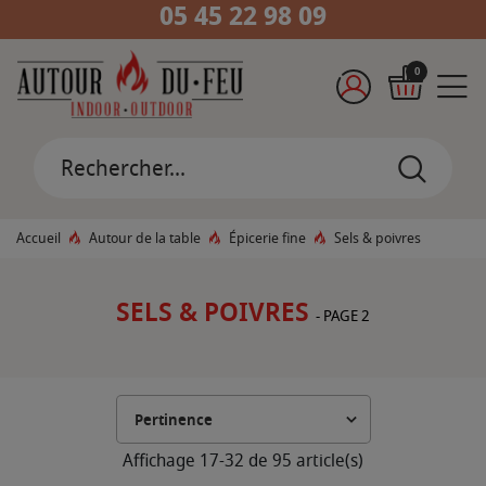
05 45 22 98 09
0
Accueil
Autour de la table
Épicerie fine
Sels & poivres
SELS & POIVRES
- PAGE 2
Affichage 17-32 de 95 article(s)