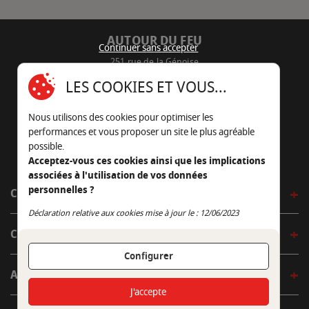
AUTOUR DU FEU
Continuer sans accepter
251 rue de la Génoise
16430 Champniers - France
LES COOKIES ET VOUS...
05 45 22 98 09
Nous utilisons des cookies pour optimiser les
Nous envoyer un e-mail
performances et vous proposer un site le plus agréable
possible.
Acceptez-vous ces cookies ainsi que les implications
associées à l'utilisation de vos données
personnelles ?
CÔTÉ OUTDOOR
Continuer sans accepter
Déclaration relative aux cookies mise à jour le : 12/06/2023
CÔTÉ INDOOR
Configurer
AUTOUR DE LA TABLE
J'accepte