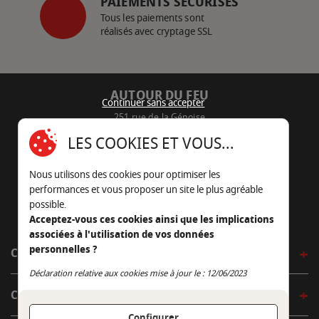
PAIEMENTS SÉCURISÉS
Tous les paiements sont
réalisés avec cryptage SSL
AUTOUR DU FEU
Continuer sans accepter
251 rue de la Génoise
16430 Champniers - France
LES COOKIES ET VOUS...
05 45 22 98 09
Nous utilisons des cookies pour optimiser les
Nous envoyer un e-mail
performances et vous proposer un site le plus agréable
possible.
Acceptez-vous ces cookies ainsi que les implications
associées à l'utilisation de vos données
personnelles ?
CÔTÉ OUTDOOR
Continuer sans accepter
Déclaration relative aux cookies mise à jour le : 12/06/2023
CÔTÉ INDOOR
Configurer