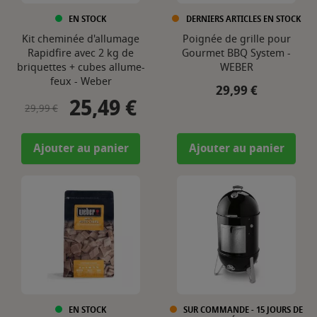
EN STOCK
DERNIERS ARTICLES EN STOCK
Kit cheminée d'allumage
Poignée de grille pour
Rapidfire avec 2 kg de
Gourmet BBQ System -
briquettes + cubes allume-
WEBER
feux - Weber
Prix
29,99 €
25,49 €
Prix de base
Prix
29,99 €
Ajouter au panier
Ajouter au panier
EN STOCK
SUR COMMANDE - 15 JOURS DE