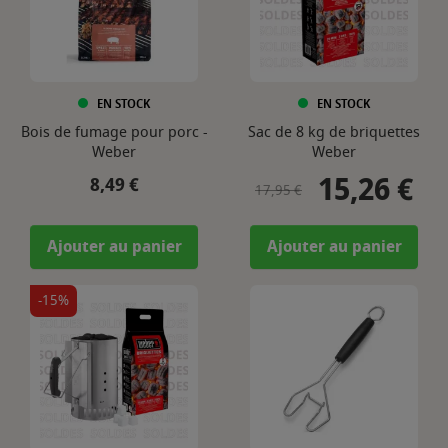
EN STOCK
EN STOCK
Bois de fumage pour porc -
Sac de 8 kg de briquettes
Weber
Weber
15,26 €
Prix
Prix de base
Prix
8,49 €
17,95 €
Ajouter au panier
Ajouter au panier
-15%