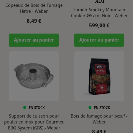
DÉLAI
Copeaux de Bois de Fumage
Fumoir Smokey Mountain
Hêtre - Weber
Cooker Ø57cm Noir - Weber
Prix
8,49 €
Prix
599,00 €
Ajouter au panier
Ajouter au panier
EN STOCK
EN STOCK
Support de cuisson pour
Bois de fumage pour bœuf -
poulet en inox pour Gourmet
Weber
BBQ System (GBS) - Weber
Prix
8,49 €