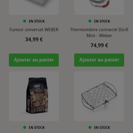
EN STOCK
EN STOCK
Fumoir universel WEBER
Thermomètre connecté IGrill
Mini - Weber
Prix
34,99 €
Prix
74,99 €
Ajouter au panier
Ajouter au panier
EN STOCK
EN STOCK