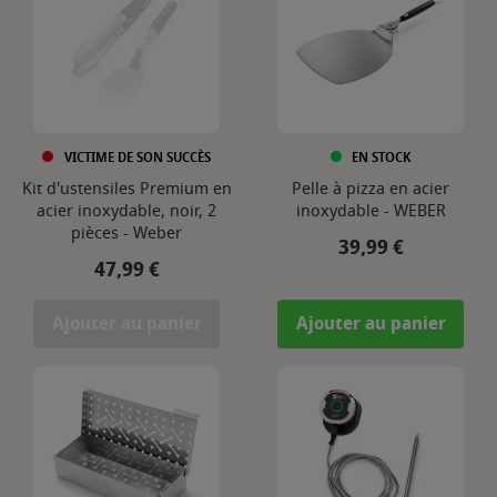
VICTIME DE SON SUCCÈS
EN STOCK
Kit d'ustensiles Premium en
Pelle à pizza en acier
acier inoxydable, noir, 2
inoxydable - WEBER
pièces - Weber
Prix
39,99 €
Prix
47,99 €
Ajouter au panier
Ajouter au panier