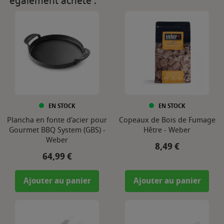
également acheté :
EN STOCK
EN STOCK
Plancha en fonte d'acier pour
Copeaux de Bois de Fumage
Gourmet BBQ System (GBS) -
Hêtre - Weber
Weber
Prix
8,49 €
Prix
64,99 €
Ajouter au panier
Ajouter au panier