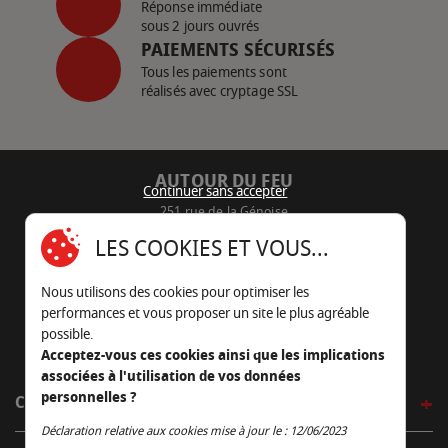
Réponse immédiate
sous 2 jours ouvrés
PAIEMENTS SÉCURISÉS
Tous les paiements sont
réalisés avec cryptage SSL
AUTOUR DU FEU
Continuer sans accepter
251 rue de la Génoise
16430 Champniers - France
LES COOKIES ET VOUS...
05 45 22 98 09
Nous utilisons des cookies pour optimiser les
Nous envoyer un e-mail
performances et vous proposer un site le plus agréable
possible.
Acceptez-vous ces cookies ainsi que les implications
associées à l'utilisation de vos données
personnelles ?
CÔTÉ OUTDOOR
Continuer sans accepter
Déclaration relative aux cookies mise à jour le : 12/06/2023