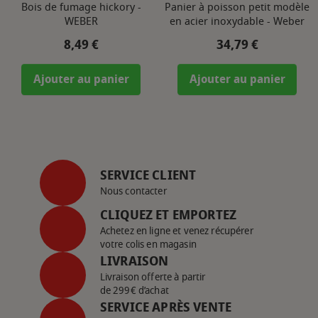
Bois de fumage hickory -
Panier à poisson petit modèle
WEBER
en acier inoxydable - Weber
Prix
Prix
8,49 €
34,79 €
Ajouter au panier
Ajouter au panier
SERVICE CLIENT
Nous contacter
CLIQUEZ ET EMPORTEZ
Achetez en ligne et venez récupérer
votre colis en magasin
LIVRAISON
Livraison offerte à partir
de 299€ d’achat
SERVICE APRÈS VENTE