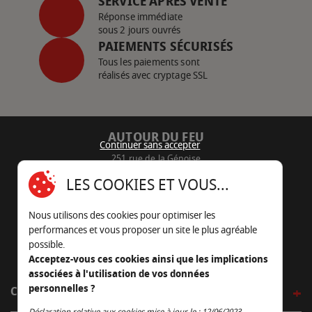
SERVICE APRÈS VENTE
Réponse immédiate
sous 2 jours ouvrés
PAIEMENTS SÉCURISÉS
Tous les paiements sont
réalisés avec cryptage SSL
AUTOUR DU FEU
Continuer sans accepter
251 rue de la Génoise
16430 Champniers - France
LES COOKIES ET VOUS...
05 45 22 98 09
Nous utilisons des cookies pour optimiser les
Nous envoyer un e-mail
performances et vous proposer un site le plus agréable
possible.
Acceptez-vous ces cookies ainsi que les implications
associées à l'utilisation de vos données
personnelles ?
CÔTÉ OUTDOOR