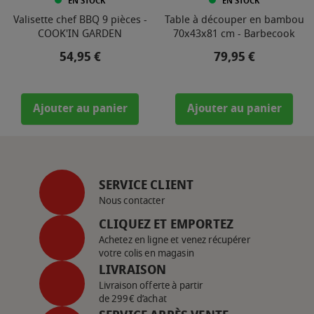
EN STOCK
EN STOCK
Valisette chef BBQ 9 pièces -
Table à découper en bambou
COOK'IN GARDEN
70x43x81 cm - Barbecook
Prix
Prix
54,95 €
79,95 €
Ajouter au panier
Ajouter au panier
SERVICE CLIENT
Nous contacter
CLIQUEZ ET EMPORTEZ
Achetez en ligne et venez récupérer
votre colis en magasin
LIVRAISON
Livraison offerte à partir
de 299€ d’achat