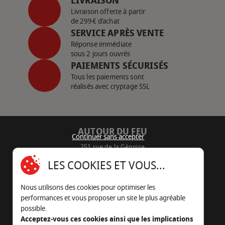
LIVRAISON
Livraison offerte à partir
de 299€ d’achat
SERVICE APRÈS VENTE
Réponse immédiate
sous 2 jours ouvrés
PAIEMENTS SÉCURISÉS
Tous les paiements sont
réalisés avec cryptage SSL
AUTOUR DU FEU
Continuer sans accepter
251 rue de la Génoise
16430 Champniers - France
LES COOKIES ET VOUS...
05 45 22 98 09
Nous utilisons des cookies pour optimiser les
Nous envoyer un e-mail
performances et vous proposer un site le plus agréable
possible.
Acceptez-vous ces cookies ainsi que les implications