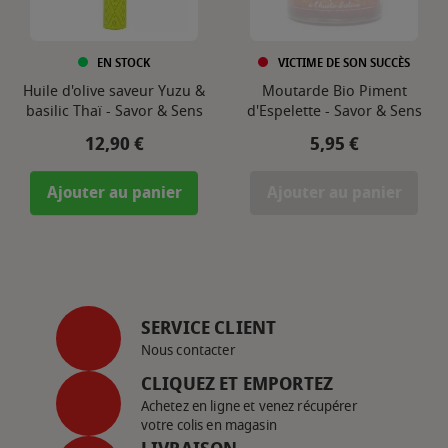
EN STOCK
VICTIME DE SON SUCCÈS
Huile d'olive saveur Yuzu &
Moutarde Bio Piment
basilic Thaï - Savor & Sens
d'Espelette - Savor & Sens
Prix
Prix
12,90 €
5,95 €
Ajouter au panier
Ajouter au panier
SERVICE CLIENT
Nous contacter
CLIQUEZ ET EMPORTEZ
Achetez en ligne et venez récupérer
votre colis en magasin