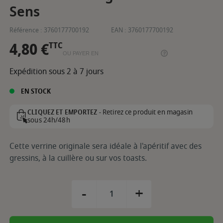
Sens
Référence :
3760177700192
EAN :
3760177700192
4,80 €
TTC
OU PAYER EN
Expédition sous 2 à 7 jours
EN STOCK
Retirez ce produit en magasin
CLIQUEZ ET EMPORTEZ -
sous 24h/48h
Cette verrine originale sera idéale à l'apéritif avec des
gressins, à la cuillère ou sur vos toasts.
-
+