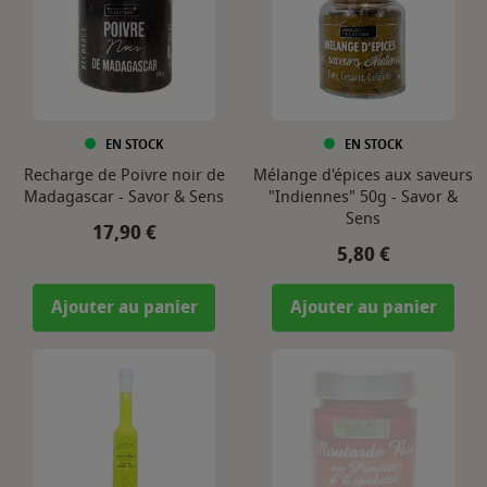
EN STOCK
EN STOCK
Recharge de Poivre noir de
Mélange d'épices aux saveurs
Madagascar - Savor & Sens
"Indiennes" 50g - Savor &
Sens
Prix
17,90 €
Prix
5,80 €
Ajouter au panier
Ajouter au panier