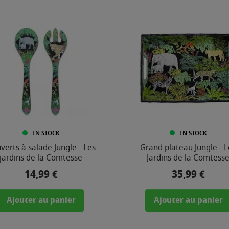
EN STOCK
EN STOCK
verts à salade Jungle - Les
Grand plateau Jungle - L
jardins de la Comtesse
Jardins de la Comtess
14,99 €
35,99 €
Prix
Prix
Ajouter au panier
Ajouter au panier