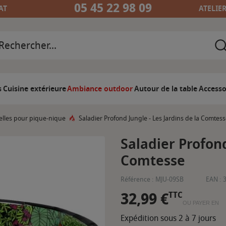
05 45 22 98 09
AT
ATELIE
s
Cuisine extérieure
Ambiance outdoor
Autour de la table
Accesso
elles pour pique-nique
Saladier Profond Jungle - Les Jardins de la Comtes
Saladier Profond
Comtesse
Référence :
MJU-09SB
EAN :
32,99 €
TTC
OU PAYER EN
Expédition sous 2 à 7 jours