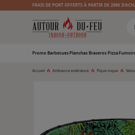
FRAIS DE PORT OFFERTS À PARTIR DE 299€ D’ACH
Promo
Barbecues
Planchas
Braseros
Pizza
Fumoir
Accueil
Ambiance extérieure
Pique-nique
Vaiss