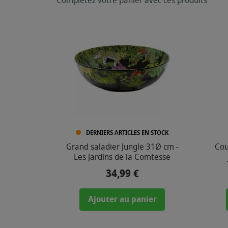
Complétez votre panier avec ces produits
DERNIERS ARTICLES EN STOCK
Grand saladier Jungle 31Ø cm -
Cou
Les Jardins de la Comtesse
34,99 €
Prix
Ajouter au panier