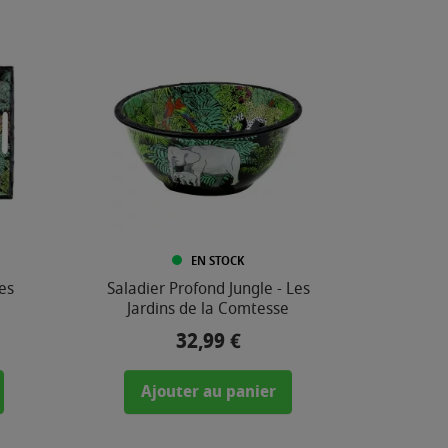
EN STOCK
es
Saladier Profond Jungle - Les
e
Jardins de la Comtesse
32,99 €
Prix
Ajouter au panier