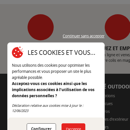
Continuer sans accepter
SERVICE CLIENT
CLIQUEZ ET EM
LES COOKIES ET VOUS...
Nous contacter
Achetez en ligne et vene
votre colis en ma
Nous utilisons des cookies pour optimiser les
performances et vous proposer un site le plus
agréable possible.
Acceptez-vous ces cookies ainsi que les
AUTOUR DU FEU
CÔTÉ OUTDOO
implications associées à l'utilisation de vos
05 45 22 98 09
Promotions
données personnelles ?
Barbecues
Déclaration relative aux cookies mise à jour le :
Nous envoyer un e-mail
Continuer sans accepter
12/06/2023
Braseros
Cuisines d'extérieur
Fumoirs
Configurer
J'accepte