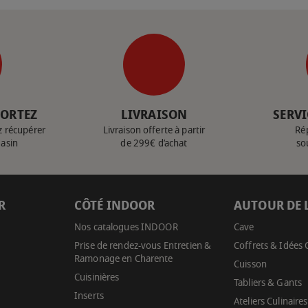
PORTEZ
LIVRAISON
SERVI
z récupérer
Livraison offerte à partir
Ré
gasin
de 299€ d’achat
so
R
CÔTÉ INDOOR
AUTOUR DE 
Nos catalogues INDOOR
Cave
Prise de rendez-vous Entretien &
Coffrets & Idées
Ramonage en Charente
Cuisson
Cuisinières
Tabliers & Gants
Inserts
Ateliers Culinaires