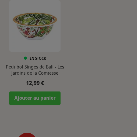
EN STOCK
Petit bol Singes de Bali - Les
Jardins de la Comtesse
Prix
12,99 €
Ajouter au panier