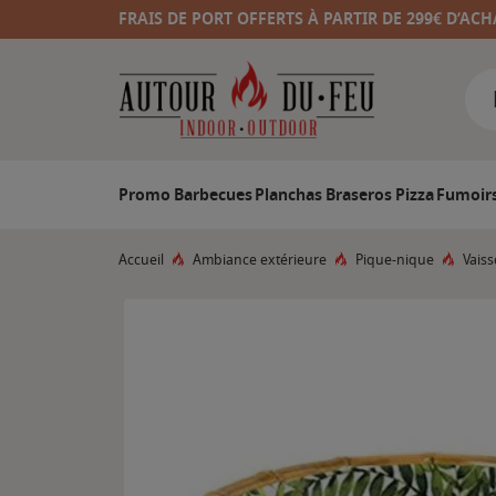
FRAIS DE PORT OFFERTS À PARTIR DE 299€ D’ACH
Promo
Barbecues
Planchas
Braseros
Pizza
Fumoir
Accueil
Ambiance extérieure
Pique-nique
Vaiss