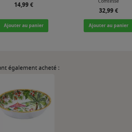
Comtesse
14,99 €
Prix
32,99 €
Prix
Ajouter au panier
Ajouter au panier
 ont également acheté :