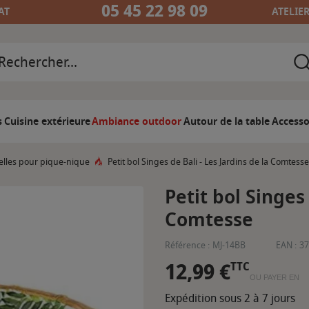
05 45 22 98 09
AT
ATELIE
s
Cuisine extérieure
Ambiance outdoor
Autour de la table
Accesso
elles pour pique-nique
Petit bol Singes de Bali - Les Jardins de la Comtesse
Petit bol Singes 
Comtesse
Référence :
MJ-14BB
EAN :
37
12,99 €
TTC
OU PAYER EN
Expédition sous 2 à 7 jours