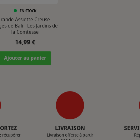
EN STOCK
rande Assiette Creuse -
ges de Bali - Les Jardins de
la Comtesse
14,99 €
Prix
Ajouter au panier
PORTEZ
LIVRAISON
SERVI
z récupérer
Livraison offerte à partir
Ré