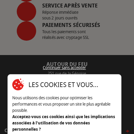
SERVICE APRÈS VENTE
Réponse immédiate
sous 2 jours ouvrés
PAIEMENTS SÉCURISÉS
Tous les paiements sont
réalisés avec cryptage SSL
AUTOUR DU FEU
Continuer sans accepter
251 rue de la Génoise
16430 Champniers - France
LES COOKIES ET VOUS...
05 45 22 98 09
Nous utilisons des cookies pour optimiser les
Nous envoyer un e-mail
performances et vous proposer un site le plus agréable
possible.
Acceptez-vous ces cookies ainsi que les implications
associées à l'utilisation de vos données
personnelles ?
CÔTÉ OUTDOOR