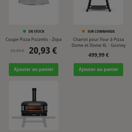
EN STOCK
SUR COMMANDE
Coupe Pizza Pozzello - Ziipa
Chariot pour Four à Pizza
Dome et Dome XL - Gozney
20,93 €
Prix de base
Prix
29,90 €
Prix
499,99 €
Ajouter au panier
Ajouter au panier