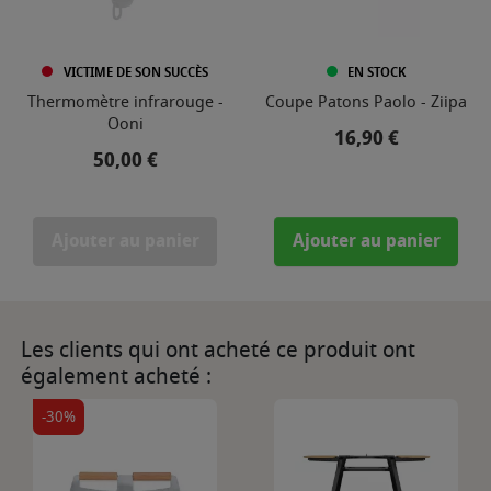
VICTIME DE SON SUCCÈS
EN STOCK
Thermomètre infrarouge -
Coupe Patons Paolo - Ziipa
Ooni
Prix
16,90 €
Prix
50,00 €
Ajouter au panier
Ajouter au panier
Les clients qui ont acheté ce produit ont
également acheté :
-30%