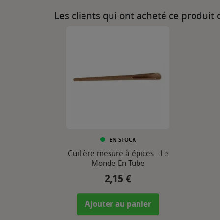
Les clients qui ont acheté ce produit
EN STOCK
Cuillère mesure à épices - Le
Monde En Tube
2,15 €
Prix
Ajouter au panier