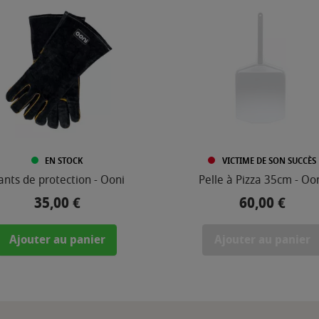
EN STOCK
VICTIME DE SON SUCCÈS
ants de protection - Ooni
Pelle à Pizza 35cm - Oo
35,00 €
60,00 €
Prix
Prix
Ajouter au panier
Ajouter au panier