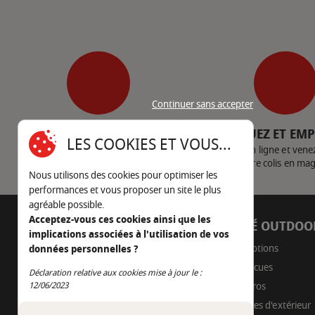
Continuer sans accepter
SERVICE CLIENT
CLIQUEZ ET EM
LES COOKIES ET VOUS...
Nous contacter
Achetez en ligne et vene
votre colis en ma
Nous utilisons des cookies pour optimiser les
performances et vous proposer un site le plus
agréable possible.
Acceptez-vous ces cookies ainsi que les
AUTOUR DU FEU
CÔTÉ OUTDOO
implications associées à l'utilisation de vos
05 45 22 98 09
Promotions
données personnelles ?
Barbecues
Nous envoyer un e-mail
Déclaration relative aux cookies mise à jour le :
Continuer sans accepter
Braseros
12/06/2023
Cuisines d'extérieur