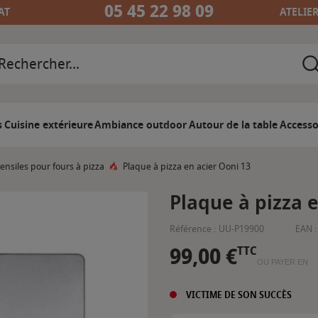
05 45 22 98 09
AT
ATELIE
s
Cuisine extérieure
Ambiance outdoor
Autour de la table
Accesso
ensiles pour fours à pizza
Plaque à pizza en acier Ooni 13
Plaque à pizza 
Référence :
UU-P19900
EAN :
99,00 €
TTC
OU PAYER EN
VICTIME DE SON SUCCÈS