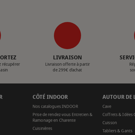
PORTEZ
LIVRAISON
SERVI
z récupérer
Livraison offerte à partir
Ré
gasin
de 299€ d’achat
so
R
CÔTÉ INDOOR
AUTOUR DE 
Nos catalogues INDOOR
Cave
Prise de rendez-vous Entretien &
Coffrets & Idées
Ramonage en Charente
Cuisson
Cuisinières
Tabliers & Gants