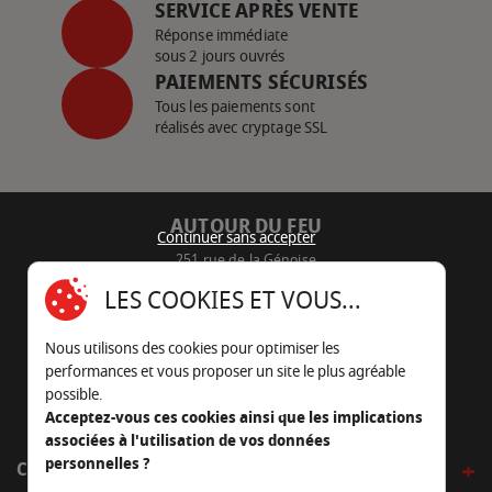
SERVICE APRÈS VENTE
Réponse immédiate
sous 2 jours ouvrés
PAIEMENTS SÉCURISÉS
Tous les paiements sont
réalisés avec cryptage SSL
AUTOUR DU FEU
Continuer sans accepter
251 rue de la Génoise
16430 Champniers - France
LES COOKIES ET VOUS...
05 45 22 98 09
Nous utilisons des cookies pour optimiser les
Nous envoyer un e-mail
performances et vous proposer un site le plus agréable
possible.
Acceptez-vous ces cookies ainsi que les implications
associées à l'utilisation de vos données
personnelles ?
CÔTÉ OUTDOOR