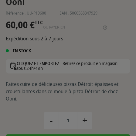
Ooni
Référence :
UU-P19600
EAN :
5060568347929
60,00 €
TTC
OU PAYER EN
Expédition sous 2 à 7 jours
EN STOCK
Retirez ce produit en magasin
CLIQUEZ ET EMPORTEZ -
sous 24h/48h
Faites cuire de délicieuses pizzas Détroit épaisses et
croustillantes dans ce moule à pizza Détroit de chez
Ooni.
-
+