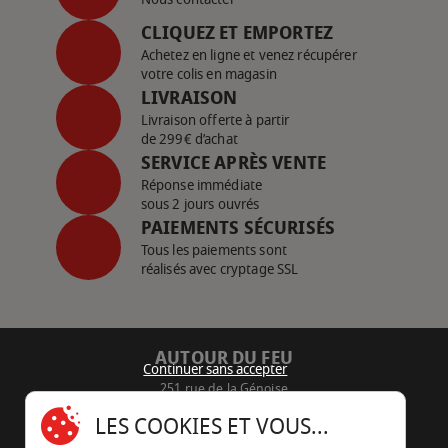
CLIQUEZ ET EMPORTEZ
Achetez en ligne et venez récupérer
votre colis en magasin
LIVRAISON
Livraison offerte à partir
de 299€ d’achat
SERVICE APRÈS VENTE
Réponse immédiate
sous 2 jours ouvrés
PAIEMENTS SÉCURISÉS
Tous les paiements sont
réalisés avec cryptage SSL
AUTOUR DU FEU
Continuer sans accepter
251 rue de la Génoise
16430 Champniers - France
LES COOKIES ET VOUS...
05 45 22 98 09