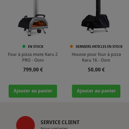
EN STOCK
DERNIERS ARTICLES EN STOCK
Four à pizza mixte Karu 2
Housse pour four à pizza
PRO - Ooni
Karu 16 - Ooni
Prix
Prix
799,00 €
50,00 €
Ajouter au panier
Ajouter au panier
SERVICE CLIENT
Nous contacter