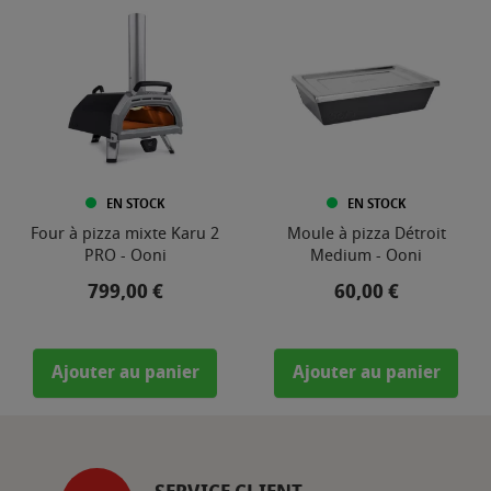
EN STOCK
EN STOCK
Four à pizza mixte Karu 2
Moule à pizza Détroit
PRO - Ooni
Medium - Ooni
Prix
Prix
799,00 €
60,00 €
Ajouter au panier
Ajouter au panier