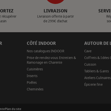
PORTEZ
LIVRAISON
SERVI
z récupérer
Livraison offerte à partir
Ré
gasin
de 299€ d’achat
so
R
CÔTÉ INDOOR
AUTOUR DE 
Nos catalogues INDOOR
Cave
Prise de rendez-vous Entretien &
Coffrets & Idées
Ramonage en Charente
Cuisson
Cuisinières
Tabliers & Gants
Inserts
Ateliers Culinaires
Poêles
Épicerie fine
Cheminées
ente
Plan du site