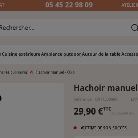
05 45 22 98 09
AT
ATELIE
s
Cuisine extérieure
Ambiance outdoor
Autour de la table
Accesso
nsiles culinaires
Hachoir manuel - Oxo
Hachoir manuel
Référence :
OX11339900
EAN
29,90 €
TTC
OU PAYER EN
VICTIME DE SON SUCCÈS