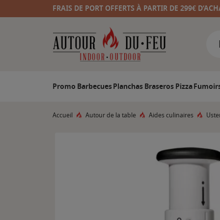
FRAIS DE PORT OFFERTS À PARTIR DE 299€ D’ACH
Promo
Barbecues
Planchas
Braseros
Pizza
Fumoir
Accueil
Autour de la table
Aides culinaires
Uste