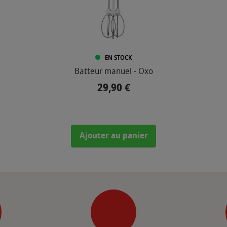
EN STOCK
Batteur manuel - Oxo
29,90 €
Prix
Ajouter au panier