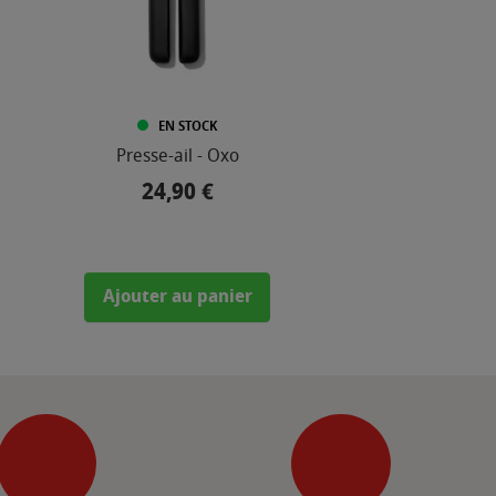
EN STOCK
Presse-ail - Oxo
24,90 €
Prix
Ajouter au panier