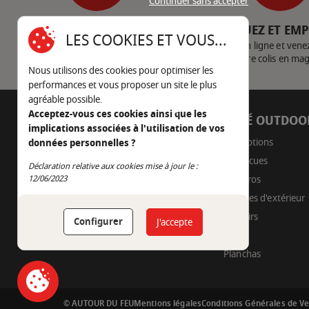
Continuer sans accepter
SERVICE CLIENT
CLIQUEZ ET EM
LES COOKIES ET VOUS...
Nous contacter
Achetez en ligne et vene
votre colis en ma
Nous utilisons des cookies pour optimiser les
performances et vous proposer un site le plus
agréable possible.
Acceptez-vous ces cookies ainsi que les
AUTOUR DU FEU
CÔTÉ OUTDOO
implications associées à l'utilisation de vos
05 45 22 98 09
Promotions
données personnelles ?
Barbecues
Nous envoyer un e-mail
Déclaration relative aux cookies mise à jour le :
Continuer sans accepter
Braseros
12/06/2023
Cuisines d'extérieur
Fumoirs
Configurer
J'accepte
Pizza
Planchas
© AUTOUR DU FEU
Mentions légales
Conditions Générales de V