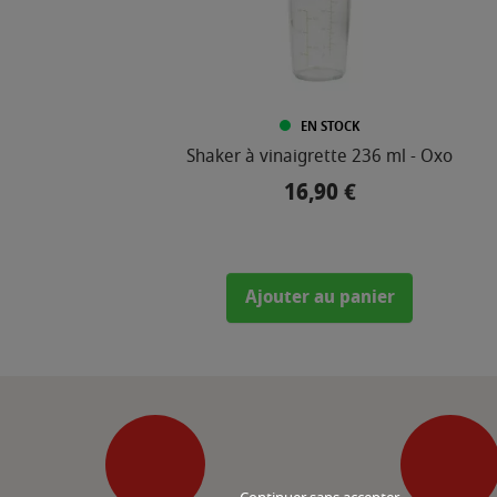
EN STOCK
Shaker à vinaigrette 236 ml - Oxo
16,90 €
Prix
Ajouter au panier