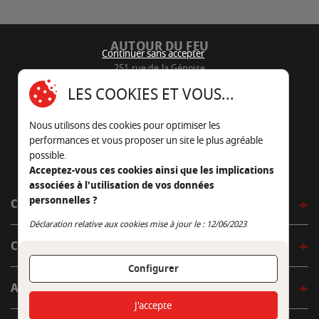
AUTOUR DU FEU
Continuer sans accepter
251 rue de la Génoise
16430 Champniers - France
LES COOKIES ET VOUS...
05 45 22 98 09
Nous utilisons des cookies pour optimiser les
Nous envoyer un e-mail
performances et vous proposer un site le plus agréable
possible.
Acceptez-vous ces cookies ainsi que les implications
associées à l'utilisation de vos données
personnelles ?
CÔTÉ OUTDOOR
Continuer sans accepter
Déclaration relative aux cookies mise à jour le : 12/06/2023
CÔTÉ INDOOR
Configurer
AUTOUR DE LA TABLE
J'accepte