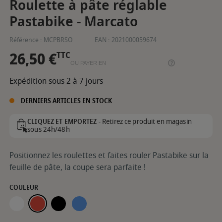
Roulette à pâte réglable
Pastabike - Marcato
Référence :
MCPBRSO
EAN :
2021000059674
26,50 €
TTC
OU PAYER EN
Expédition sous 2 à 7 jours
DERNIERS ARTICLES EN STOCK
Retirez ce produit en magasin
CLIQUEZ ET EMPORTEZ -
sous 24h/48h
Positionnez les roulettes et faites rouler Pastabike sur la
feuille de pâte, la coupe sera parfaite !
COULEUR
TRANSPARENT
ROUGE
NOIR
BLEU