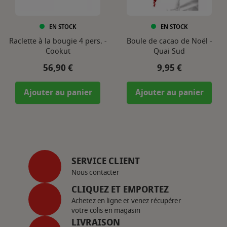
EN STOCK
EN STOCK
Raclette à la bougie 4 pers. -
Boule de cacao de Noël -
Cookut
Quai Sud
Prix
Prix
56,90 €
9,95 €
Ajouter au panier
Ajouter au panier
SERVICE CLIENT
Nous contacter
CLIQUEZ ET EMPORTEZ
Achetez en ligne et venez récupérer
votre colis en magasin
LIVRAISON