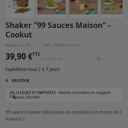
Shaker "99 Sauces Maison" -
Cookut
Référence :
99S
EAN :
3760341301149
39,90 €
TTC
OU PAYER EN
Expédition sous 2 à 7 jours
EN STOCK
Retirez ce produit en magasin
CLIQUEZ ET EMPORTEZ -
sous 24h/48h
99 sauces maison délicieuses et inratables en moins de 2
minutes !