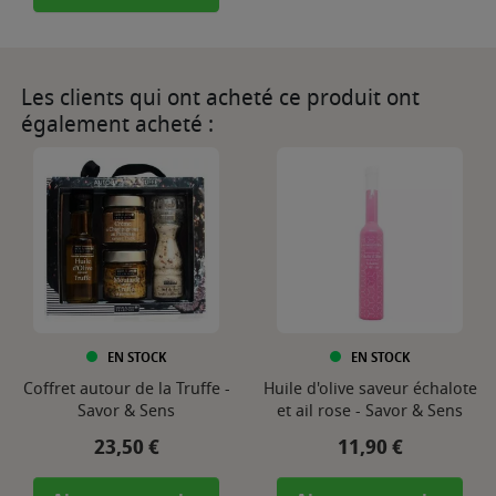
Les clients qui ont acheté ce produit ont
également acheté :
EN STOCK
EN STOCK
Coffret autour de la Truffe -
Huile d'olive saveur échalote
Savor & Sens
et ail rose - Savor & Sens
Prix
Prix
23,50 €
11,90 €