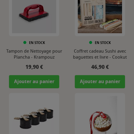
EN STOCK
EN STOCK
Tampon de Nettoyage pour
Coffret cadeau Sushi avec
Plancha - Krampouz
baguettes et livre - Cookut
Prix
Prix
19,90 €
46,90 €
Ajouter au panier
Ajouter au panier