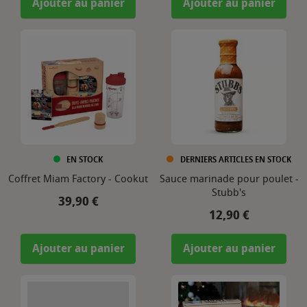
Ajouter au panier
Ajouter au panier
EN STOCK
DERNIERS ARTICLES EN STOCK
Coffret Miam Factory - Cookut
Sauce marinade pour poulet -
Stubb's
Prix
39,90 €
Prix
12,90 €
Ajouter au panier
Ajouter au panier