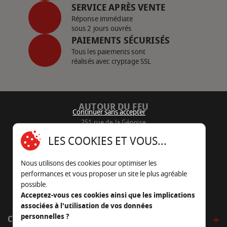
SERVICE APRÈS VENTE
Réponse immédiate
sous 2 jours ouvrés
PAIEMENTS SÉCURISÉS
Tous les paiements sont
réalisés avec cryptage SSL
AUTOUR DU FEU
Continuer sans accepter
251 rue de la Génoise
16430 Champniers - France
LES COOKIES ET VOUS...
05 45 22 98 09
Nous utilisons des cookies pour optimiser les
Nous envoyer un e-mail
performances et vous proposer un site le plus agréable
possible.
Acceptez-vous ces cookies ainsi que les implications
associées à l'utilisation de vos données
personnelles ?
CÔTÉ OUTDOOR