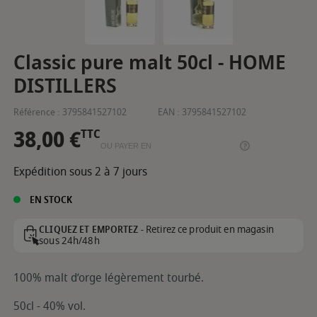
Classic pure malt 50cl - HOME
DISTILLERS
Référence :
3795841527102
EAN :
3795841527102
38,00 €
TTC
OU PAYER EN
Expédition sous 2 à 7 jours
EN STOCK
Retirez ce produit en magasin
CLIQUEZ ET EMPORTEZ -
sous 24h/48h
100% malt d’orge légèrement tourbé.
50cl - 40% vol.