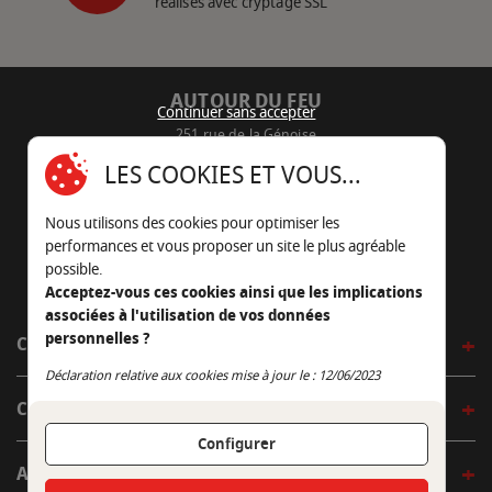
réalisés avec cryptage SSL
AUTOUR DU FEU
Continuer sans accepter
251 rue de la Génoise
16430 Champniers - France
LES COOKIES ET VOUS...
05 45 22 98 09
Nous utilisons des cookies pour optimiser les
Nous envoyer un e-mail
performances et vous proposer un site le plus agréable
possible.
Acceptez-vous ces cookies ainsi que les implications
associées à l'utilisation de vos données
personnelles ?
CÔTÉ OUTDOOR
Continuer sans accepter
Déclaration relative aux cookies mise à jour le : 12/06/2023
CÔTÉ INDOOR
Configurer
AUTOUR DE LA TABLE