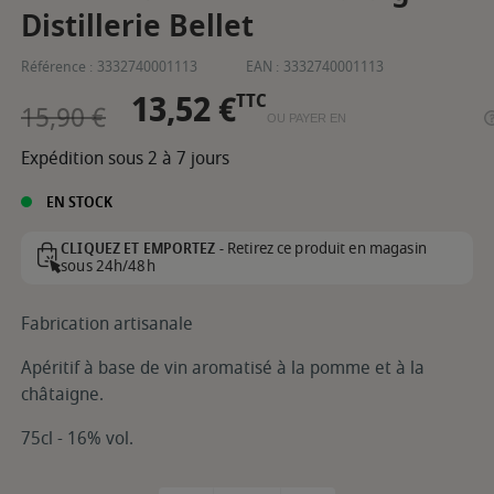
Distillerie Bellet
Référence :
3332740001113
EAN :
3332740001113
13,52 €
TTC
15,90 €
OU PAYER EN
Expédition sous 2 à 7 jours
EN STOCK
Retirez ce produit en magasin
CLIQUEZ ET EMPORTEZ -
sous 24h/48h
Fabrication artisanale
Apéritif à base de vin aromatisé à la pomme et à la
châtaigne.
75cl - 16% vol.