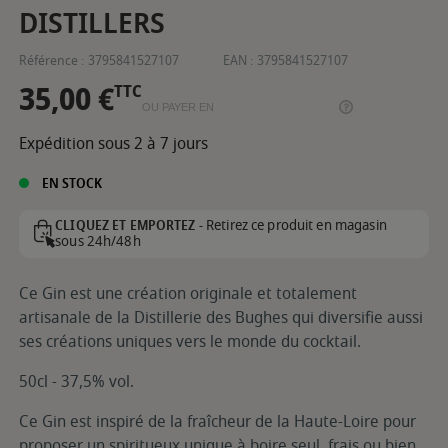
DISTILLERS
Référence :
3795841527107
EAN :
3795841527107
35,00 €
TTC
OU PAYER EN
Expédition sous 2 à 7 jours
EN STOCK
Retirez ce produit en magasin
CLIQUEZ ET EMPORTEZ -
sous 24h/48h
Ce Gin est une création originale et totalement
artisanale de la Distillerie des Bughes qui diversifie aussi
ses créations uniques vers le monde du cocktail.
50cl - 37,5% vol.
Ce Gin est inspiré de la fraîcheur de la Haute-Loire pour
proposer un spiritueux unique à boire seul, frais ou bien