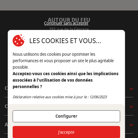
AUTOUR DU FEU
Continuer sans accepter
251 rue de la Génoise
16430 Champniers - France
LES COOKIES ET VOUS...
05 45 22 98 09
Nous utilisons des cookies pour optimiser les
Nous envoyer un e-mail
performances et vous proposer un site le plus agréable
possible.
Acceptez-vous ces cookies ainsi que les implications
associées à l'utilisation de vos données
personnelles ?
CÔTÉ OUTDOOR
Continuer sans accepter
Déclaration relative aux cookies mise à jour le : 12/06/2023
CÔTÉ INDOOR
Configurer
AUTOUR DE LA TABLE
J'accepte