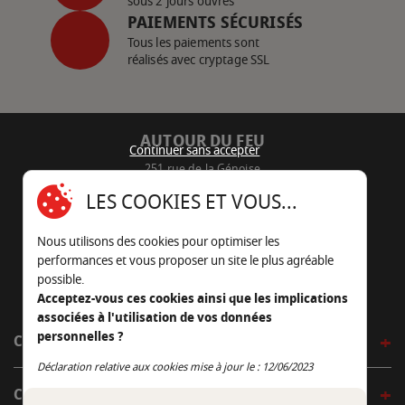
sous 2 jours ouvrés
PAIEMENTS SÉCURISÉS
Tous les paiements sont
réalisés avec cryptage SSL
AUTOUR DU FEU
Continuer sans accepter
251 rue de la Génoise
16430 Champniers - France
LES COOKIES ET VOUS...
05 45 22 98 09
Nous utilisons des cookies pour optimiser les
Nous envoyer un e-mail
performances et vous proposer un site le plus agréable
possible.
Acceptez-vous ces cookies ainsi que les implications
associées à l'utilisation de vos données
personnelles ?
CÔTÉ OUTDOOR
Continuer sans accepter
Déclaration relative aux cookies mise à jour le : 12/06/2023
CÔTÉ INDOOR