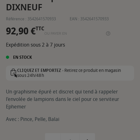
DIXNEUF
Référence :
3542641570933
EAN :
3542641570933
92,90 €
TTC
OU PAYER EN
Expédition sous 2 à 7 jours
EN STOCK
Retirez ce produit en magasin
CLIQUEZ ET EMPORTEZ -
sous 24h/48h
Un graphisme épuré et discret qui tend à rappeler
l'envolée de lampions dans le ciel pour ce serviteur
Ephemer
Avec : Pince, Pelle, Balai