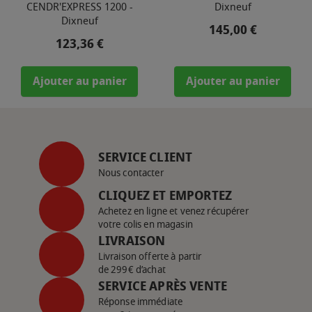
CENDR'EXPRESS 1200 -
Dixneuf
Dixneuf
Prix
145,00 €
Prix
123,36 €
Ajouter au panier
Ajouter au panier
SERVICE CLIENT
Nous contacter
CLIQUEZ ET EMPORTEZ
Achetez en ligne et venez récupérer
votre colis en magasin
LIVRAISON
Livraison offerte à partir
de 299€ d’achat
SERVICE APRÈS VENTE
Réponse immédiate