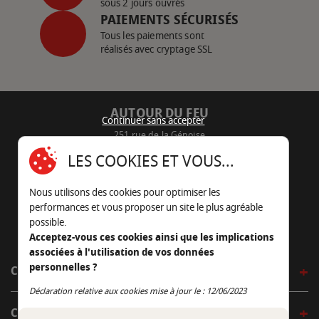
sous 2 jours ouvrés
PAIEMENTS SÉCURISÉS
Tous les paiements sont
réalisés avec cryptage SSL
AUTOUR DU FEU
Continuer sans accepter
251 rue de la Génoise
16430 Champniers - France
LES COOKIES ET VOUS...
05 45 22 98 09
Nous utilisons des cookies pour optimiser les
Nous envoyer un e-mail
performances et vous proposer un site le plus agréable
possible.
Acceptez-vous ces cookies ainsi que les implications
associées à l'utilisation de vos données
personnelles ?
CÔTÉ OUTDOOR
Continuer sans accepter
Déclaration relative aux cookies mise à jour le : 12/06/2023
CÔTÉ INDOOR