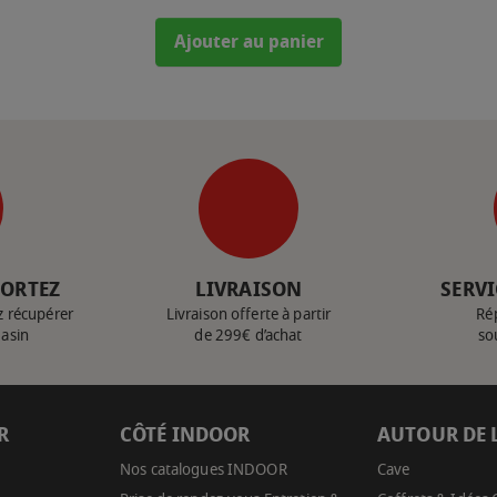
Ajouter au panier
PORTEZ
LIVRAISON
SERVI
z récupérer
Livraison offerte à partir
Ré
gasin
de 299€ d’achat
so
R
CÔTÉ INDOOR
AUTOUR DE 
Nos catalogues INDOOR
Cave