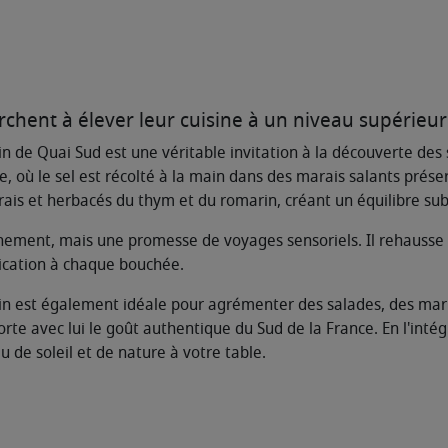
chent à élever leur cuisine à un niveau supérieur
n de Quai Sud est une véritable invitation à la découverte de
où le sel est récolté à la main dans des marais salants préservé
is et herbacés du thym et du romarin, créant un équilibre subtil
ment, mais une promesse de voyages sensoriels. Il rehausse le
tication à chaque bouchée.
in est également idéale pour agrémenter des salades, des ma
 porte avec lui le goût authentique du Sud de la France. En l'int
 de soleil et de nature à votre table.