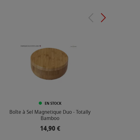
EN STOCK
Boîte à Sel Magnetique Duo - Totally
Sel De
Bamboo
14,90 €
Prix