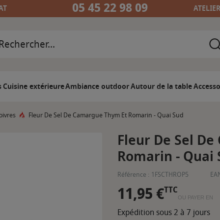
05 45 22 98 09
AT
ATELIE
s
Cuisine extérieure
Ambiance outdoor
Autour de la table
Accesso
oivres
Fleur De Sel De Camargue Thym Et Romarin - Quai Sud
Fleur De Sel D
Romarin - Quai
Référence :
1FSCTHROP5
EAN
11,95 €
TTC
OU PAYER EN
Expédition sous 2 à 7 jours