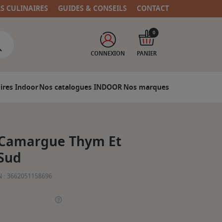
RS CULINAIRES
GUIDES & CONSEILS
CONTACT
0
CONNEXION
PANIER
ires Indoor
Nos catalogues INDOOR
Nos marques
e Camargue Thym Et
 Sud
 :
3662051158696