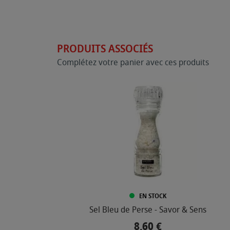
PRODUITS ASSOCIÉS
Complétez votre panier avec ces produits
EN STOCK
Sel Bleu de Perse - Savor & Sens
8,60 €
Prix