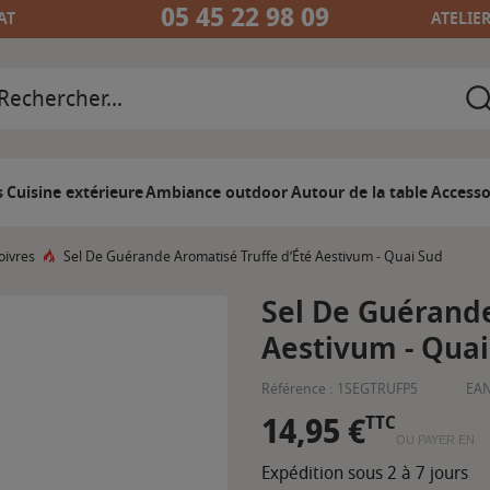
05 45 22 98 09
AT
ATELIE
s
Cuisine extérieure
Ambiance outdoor
Autour de la table
Accesso
oivres
Sel De Guérande Aromatisé Truffe d’Été Aestivum - Quai Sud
Sel De Guérande
Aestivum - Quai
Référence :
1SEGTRUFP5
EAN
14,95 €
TTC
OU PAYER EN
Expédition sous 2 à 7 jours