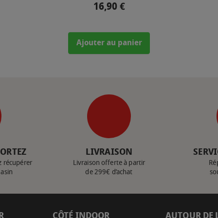
16,90 €
Prix
Ajouter au panier
PORTEZ
LIVRAISON
SERVI
z récupérer
Livraison offerte à partir
Ré
gasin
de 299€ d’achat
so
R
CÔTÉ INDOOR
AUTOUR DE 