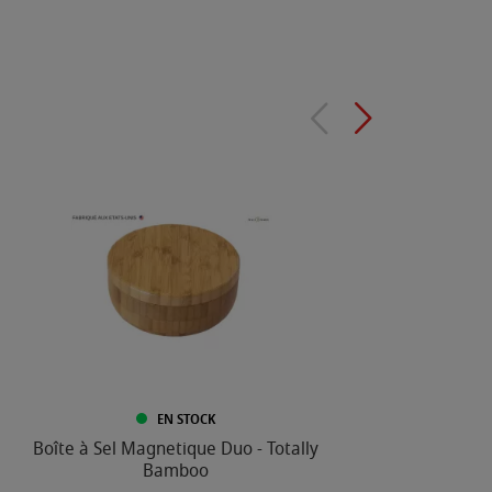
EN STOCK
Boîte à Sel Magnetique Duo - Totally
Fleu
Bamboo