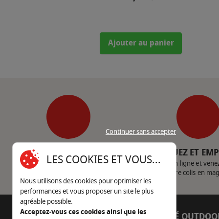
Ajouter au panier
Continuer sans accepter
SERVICE CLIENT
CLIQUEZ ET EM
LES COOKIES ET VOUS...
Nous contacter
Achetez en ligne et vene
votre colis en ma
Nous utilisons des cookies pour optimiser les
performances et vous proposer un site le plus
agréable possible.
Acceptez-vous ces cookies ainsi que les
AUTOUR DU FEU
CÔTÉ OUTDOO