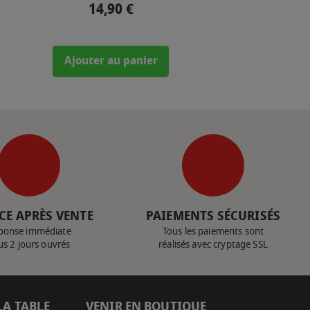
14,90 €
Prix
Ajouter au panier
CE APRÈS VENTE
PAIEMENTS SÉCURISÉS
ponse immédiate
Tous les paiements sont
us 2 jours ouvrés
réalisés avec cryptage SSL
LA TABLE
VENIR EN BOUTIQUE