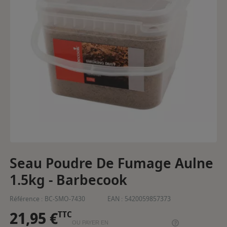
Seau Poudre De Fumage Aulne
1.5kg - Barbecook
Référence :
BC-SMO-7430
EAN :
5420059857373
21,95 €
TTC
OU PAYER EN