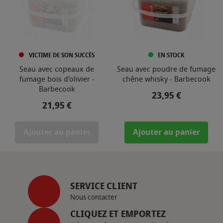
VICTIME DE SON SUCCÈS
EN STOCK
Seau avec copeaux de
Seau avec poudre de fumage
fumage bois d'olivier -
chêne whisky - Barbecook
Barbecook
Prix
23,95 €
Prix
21,95 €
Ajouter au panier
Ajouter au panier
SERVICE CLIENT
Nous contacter
CLIQUEZ ET EMPORTEZ