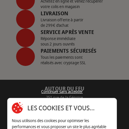
Achetez en ligne et venez récupérer
votre colis en magasin
LIVRAISON
Livraison offerte à partir
de 299€ d’achat
SERVICE APRÈS VENTE
Réponse immédiate
sous 2 jours ouvrés
PAIEMENTS SÉCURISÉS
Tous les paiements sont
réalisés avec cryptage SSL
AUTOUR DU FEU
Continuer sans accepter
251 rue de la Génoise
16430 Champniers - France
LES COOKIES ET VOUS...
05 45 22 98 09
Nous utilisons des cookies pour optimiser les
Nous envoyer un e-mail
performances et vous proposer un site le plus agréable