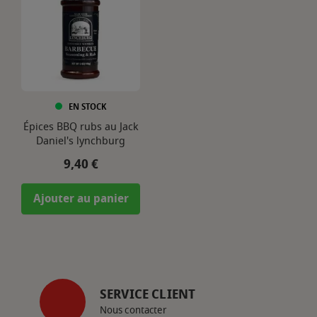
EN STOCK
Épices BBQ rubs au Jack
Daniel's lynchburg
Prix
9,40 €
Ajouter au panier
SERVICE CLIENT
Nous contacter