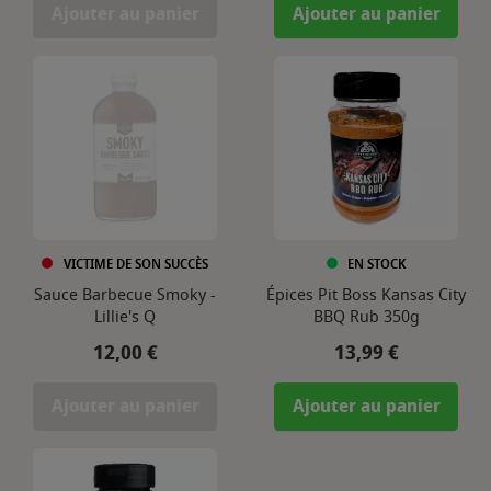
Ajouter au panier
Ajouter au panier
VICTIME DE SON SUCCÈS
EN STOCK
Sauce Barbecue Smoky -
Épices Pit Boss Kansas City
Lillie's Q
BBQ Rub 350g
Prix
Prix
12,00 €
13,99 €
Ajouter au panier
Ajouter au panier