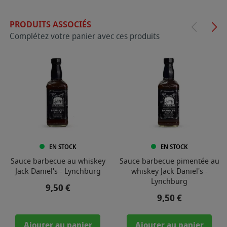
PRODUITS ASSOCIÉS
Complétez votre panier avec ces produits
EN STOCK
EN STOCK
Sauce barbecue au whiskey
Sauce barbecue pimentée au
Jack Daniel's - Lynchburg
whiskey Jack Daniel's -
Lynchburg
Prix
9,50 €
Prix
9,50 €
Ajouter au panier
Ajouter au panier