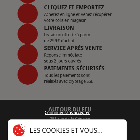
CLIQUEZ ET EMPORTEZ
Achetez en ligne et venez récupérer
votre colis en magasin
LIVRAISON
Livraison offerte à partir
de 299€ d’achat
SERVICE APRÈS VENTE
Réponse immédiate
sous 2 jours ouvrés
PAIEMENTS SÉCURISÉS
Tous les paiements sont
réalisés avec cryptage SSL
AUTOUR DU FEU
Continuer sans accepter
251 rue de la Génoise
16430 Champniers - France
LES COOKIES ET VOUS...
05 45 22 98 09