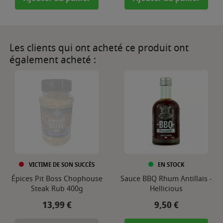
Les clients qui ont acheté ce produit ont
également acheté :
VICTIME DE SON SUCCÈS
EN STOCK
Épices Pit Boss Chophouse
Sauce BBQ Rhum Antillais -
Steak Rub 400g
Hellicious
Prix
Prix
13,99 €
9,50 €