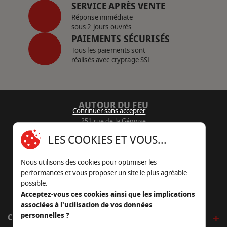
SERVICE APRÈS VENTE
Réponse immédiate
sous 2 jours ouvrés
PAIEMENTS SÉCURISÉS
Tous les paiements sont
réalisés avec cryptage SSL
AUTOUR DU FEU
Continuer sans accepter
251 rue de la Génoise
16430 Champniers - France
LES COOKIES ET VOUS...
05 45 22 98 09
Nous utilisons des cookies pour optimiser les
Nous envoyer un e-mail
performances et vous proposer un site le plus agréable
possible.
Acceptez-vous ces cookies ainsi que les implications
associées à l'utilisation de vos données
personnelles ?
CÔTÉ OUTDOOR