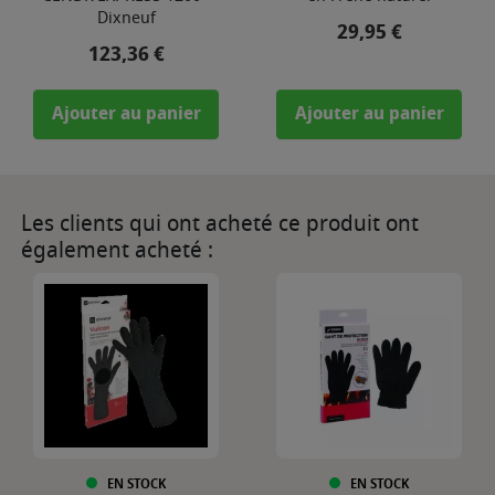
Dixneuf
Prix
29,95 €
Prix
123,36 €
Ajouter au panier
Ajouter au panier
Les clients qui ont acheté ce produit ont
également acheté :
EN STOCK
EN STOCK