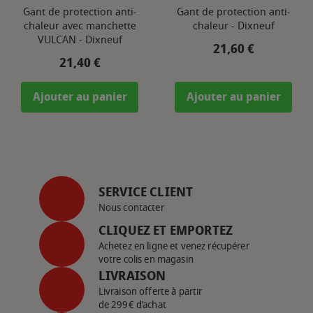
Gant de protection anti-
Gant de protection anti-
chaleur avec manchette
chaleur - Dixneuf
VULCAN - Dixneuf
Prix
21,60 €
Prix
21,40 €
Ajouter au panier
Ajouter au panier
SERVICE CLIENT
Nous contacter
CLIQUEZ ET EMPORTEZ
Achetez en ligne et venez récupérer
votre colis en magasin
LIVRAISON
Livraison offerte à partir
de 299€ d’achat