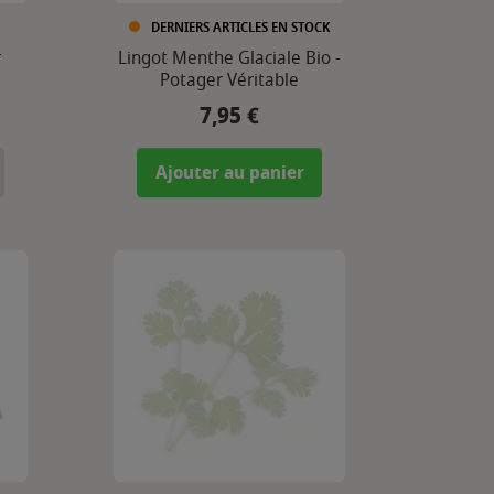
DERNIERS ARTICLES EN STOCK
r
Lingot Menthe Glaciale Bio -
Potager Véritable
7,95 €
Prix
Ajouter au panier