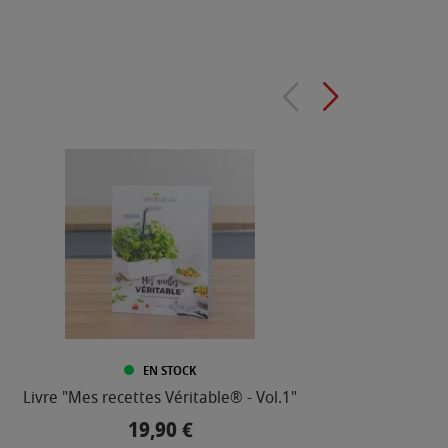
EN STOCK
Livre "Mes recettes Véritable® - Vol.1"
Lingo
19,90 €
Prix