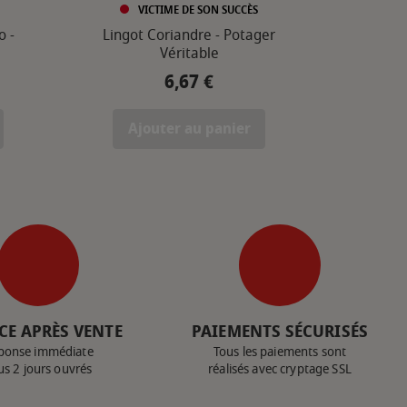
VICTIME DE SON SUCCÈS
o -
Lingot Coriandre - Potager
Véritable
6,67 €
Prix
Ajouter au panier
CE APRÈS VENTE
PAIEMENTS SÉCURISÉS
ponse immédiate
Tous les paiements sont
us 2 jours ouvrés
réalisés avec cryptage SSL