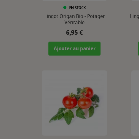
EN STOCK
Lingot Origan Bio - Potager
Ling
Véritable
6,95 €
Prix
Ajouter au panier