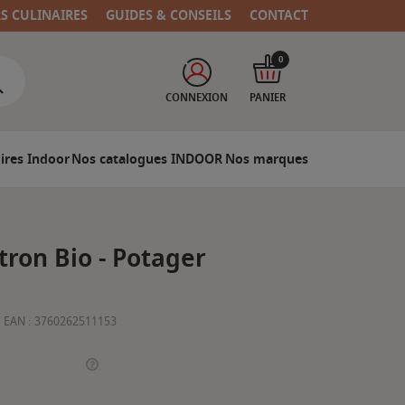
RS CULINAIRES
GUIDES & CONSEILS
CONTACT
0
CONNEXION
PANIER
ires Indoor
Nos catalogues INDOOR
Nos marques
itron Bio - Potager
EAN :
3760262511153