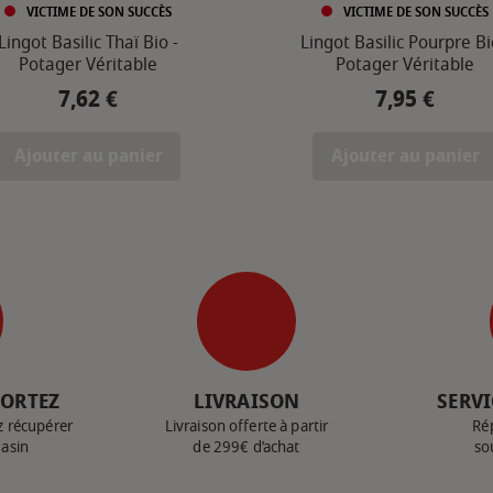
VICTIME DE SON SUCCÈS
VICTIME DE SON SUCCÈS
Lingot Basilic Thaï Bio -
Lingot Basilic Pourpre Bi
Potager Véritable
Potager Véritable
7,62 €
7,95 €
Prix
Prix
Ajouter au panier
Ajouter au panier
PORTEZ
LIVRAISON
SERVI
z récupérer
Livraison offerte à partir
Ré
gasin
de 299€ d’achat
so