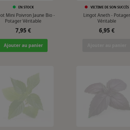
EN STOCK
VICTIME DE SON SUCCÈS
ot Mini Poivron Jaune Bio -
Lingot Aneth - Potage
Potager Véritable
Véritable
7,95 €
6,95 €
Prix
Prix
Ajouter au panier
Ajouter au panier