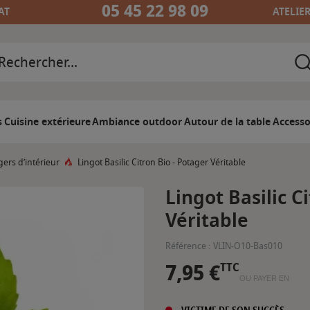
05 45 22 98 09
AT
ATELIE
s
Cuisine extérieure
Ambiance outdoor
Autour de la table
Accesso
gers d’intérieur
Lingot Basilic Citron Bio - Potager Véritable
Lingot Basilic C
Véritable
Référence :
VLIN-O10-Bas010
7,95 €
TTC
OU PAYER EN