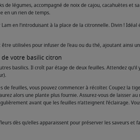
oks de légumes, accompagné de noix de cajou, cacahuètes et s
ue en un rien de temps.
Lam en l’introduisant à la place de la citronnelle. Divin ! Idéa
 être utilisées pour infuser de l'eau ou du thé, ajoutant ainsi u
de votre basilic citron
utres basilics. Il croît par étage de deux feuilles. Attendez qu’il
r).
es de feuilles, vous pouvez commencer à récolter. Coupez la tig
urez alors une plante plus fournie. Assurez-vous de laisser au mo
égulièrement avant que les feuilles n’atteignent l’éclairage. Vo
fleurs dès qu’elles apparaissent pour préserver les saveurs et fa