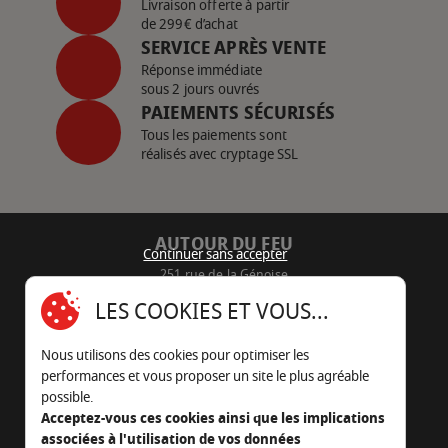
Livraison offerte à partir
de 299€ d’achat
SERVICE APRÈS VENTE
Réponse immédiate
sous 2 jours ouvrés
PAIEMENTS SÉCURISÉS
Tous les paiements sont
réalisés avec cryptage SSL
AUTOUR DU FEU
Continuer sans accepter
251 rue de la Génoise
16430 Champniers - France
LES COOKIES ET VOUS...
05 45 22 98 09
Nous utilisons des cookies pour optimiser les
Nous envoyer un e-mail
performances et vous proposer un site le plus agréable
possible.
Acceptez-vous ces cookies ainsi que les implications
associées à l'utilisation de vos données