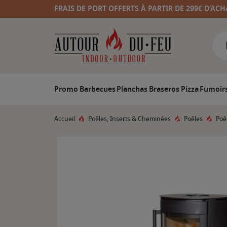
FRAIS DE PORT OFFERTS À PARTIR DE 299€ D’ACH
Promo
Barbecues
Planchas
Braseros
Pizza
Fumoir
Accueil
Poêles, Inserts & Cheminées
Poêles
Poê