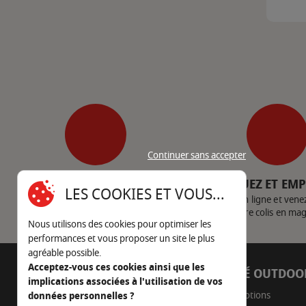
Continuer sans accepter
SERVICE CLIENT
CLIQUEZ ET EM
LES COOKIES ET VOUS...
Nous contacter
Achetez en ligne et vene
votre colis en ma
Nous utilisons des cookies pour optimiser les
performances et vous proposer un site le plus
agréable possible.
Acceptez-vous ces cookies ainsi que les
AUTOUR DU FEU
CÔTÉ OUTDOO
implications associées à l'utilisation de vos
05 45 22 98 09
Promotions
données personnelles ?