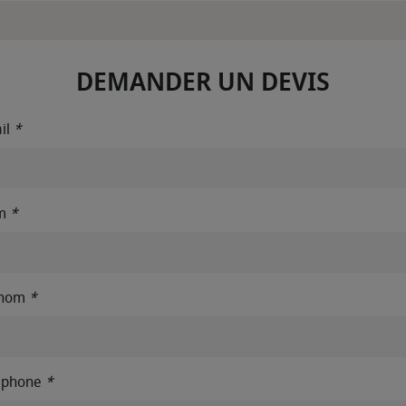
DEMANDER UN DEVIS
il
*
m
*
énom
*
éphone
*