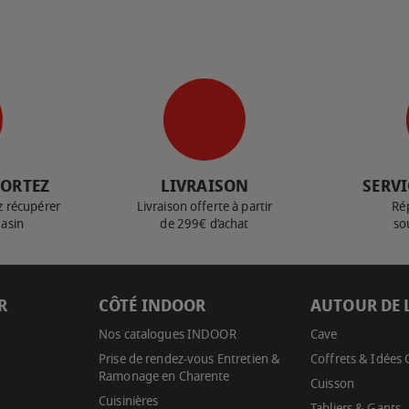
PORTEZ
LIVRAISON
SERVI
z récupérer
Livraison offerte à partir
Ré
gasin
de 299€ d’achat
so
R
CÔTÉ INDOOR
AUTOUR DE 
Nos catalogues INDOOR
Cave
Prise de rendez-vous Entretien &
Coffrets & Idées
Ramonage en Charente
Cuisson
Cuisinières
Tabliers & Gants