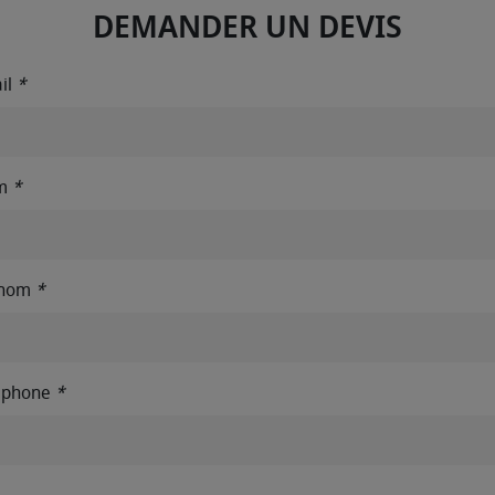
DEMANDER UN DEVIS
il
*
m
*
énom
*
éphone
*