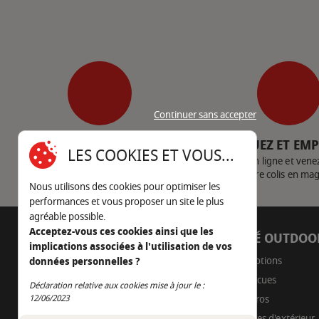
Continuer sans accepter
SERVICE CLIENT
CLIQUEZ ET EM
LES COOKIES ET VOUS...
Nous contacter
Achetez en ligne et vene
votre colis en ma
Nous utilisons des cookies pour optimiser les
performances et vous proposer un site le plus
agréable possible.
Acceptez-vous ces cookies ainsi que les
AUTOUR DU FEU
CÔTÉ OUTDOO
implications associées à l'utilisation de vos
05 45 22 98 09
Promotions
données personnelles ?
Barbecues
Nous envoyer un e-mail
Déclaration relative aux cookies mise à jour le :
Continuer sans accepter
Braseros
12/06/2023
Cuisines d'extérieur