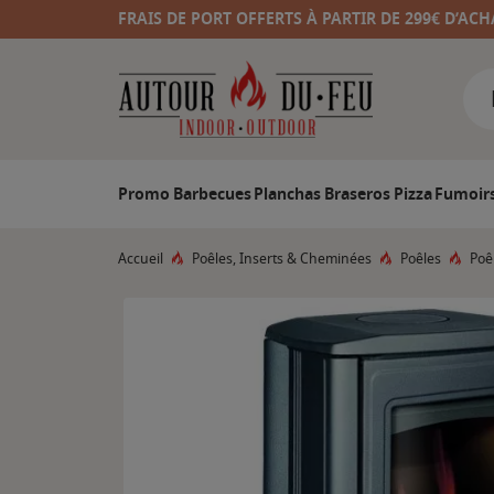
FRAIS DE PORT OFFERTS À PARTIR DE 299€ D’ACH
Promo
Barbecues
Planchas
Braseros
Pizza
Fumoir
Accueil
Poêles, Inserts & Cheminées
Poêles
Poê