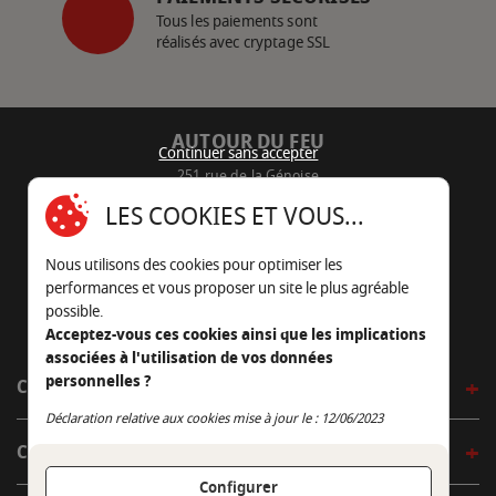
Tous les paiements sont
réalisés avec cryptage SSL
AUTOUR DU FEU
Continuer sans accepter
251 rue de la Génoise
16430 Champniers - France
LES COOKIES ET VOUS...
05 45 22 98 09
Nous utilisons des cookies pour optimiser les
Nous envoyer un e-mail
performances et vous proposer un site le plus agréable
possible.
Acceptez-vous ces cookies ainsi que les implications
associées à l'utilisation de vos données
personnelles ?
CÔTÉ OUTDOOR
Continuer sans accepter
Déclaration relative aux cookies mise à jour le : 12/06/2023
CÔTÉ INDOOR
Configurer